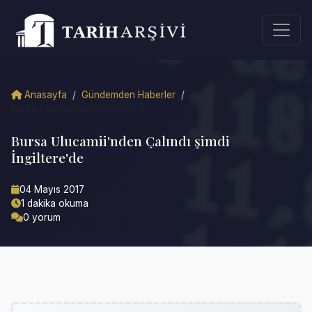
Anasayfa
/
Gündemden Haberler
/
Bursa Ulucamii'nden Çalındı şi...
Bursa Ulucamii'nden Çalındı şimdi
İngiltere'de
04 Mayıs 2017
1 dakika okuma
0 yorum