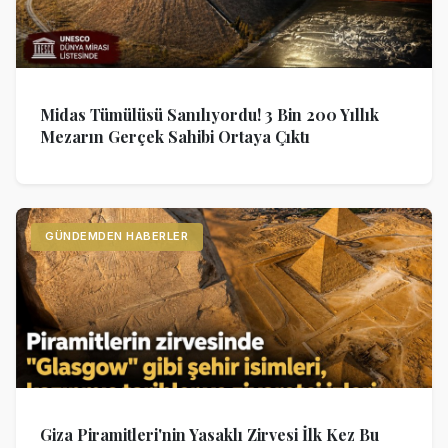
Midas Tümülüsü Sanılıyordu! 3 Bin 200 Yıllık
Mezarın Gerçek Sahibi Ortaya Çıktı
GÜNDEMDEN HABERLER
Giza Piramitleri'nin Yasaklı Zirvesi İlk Kez Bu