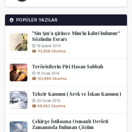
POPÜLER YAZILAR
"Sin Şın'a girince Mim'in kabri bulunur"
Sözünün Esrarı
19 Şubat 2013
112,808 Okunma
Teröristlerin Piri Hasan Sabbah
15 Ocak 2014
102,866 Okunma
Tehcir Kanunu ( Sevk ve İskan Kanunu )
20 Ocak 2013
66,083 Okunma
Çekirge İstilasına Osmanlı Devleti
Zamanında Bulunan Çözüm