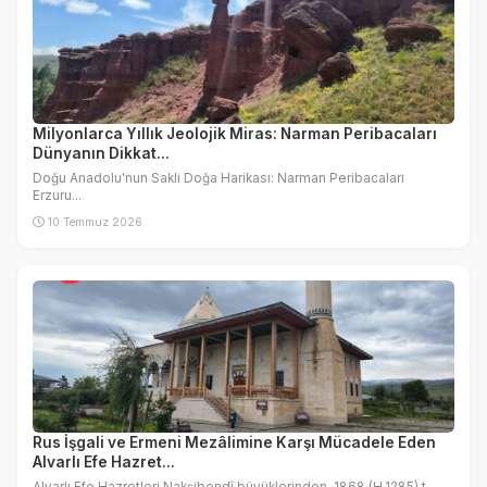
Milyonlarca Yıllık Jeolojik Miras: Narman Peribacaları
Dünyanın Dikkat...
Doğu Anadolu'nun Saklı Doğa Harikası: Narman Peribacaları
Erzuru...
10 Temmuz 2026
Rus İşgali ve Ermeni Mezâlimine Karşı Mücadele Eden
Alvarlı Efe Hazret...