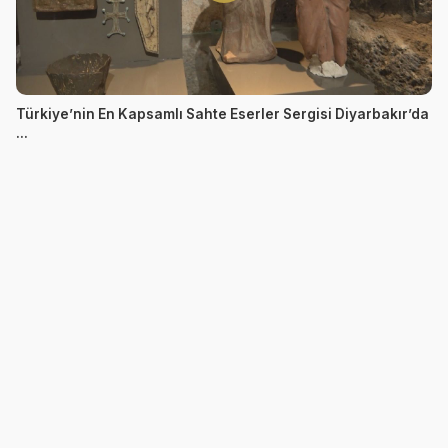
Türkiye’nin En Kapsamlı Sahte Eserler Sergisi Diyarbakır’da
...
Geçmişine sövmeyen, saygı duyan, geleceğe ışık tutmaya çalışan
web sitesi
N
Kategoriler