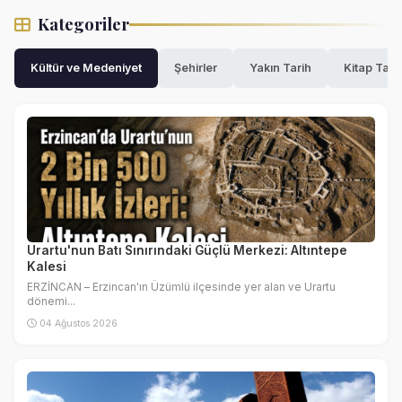
Kategoriler
Kültür ve Medeniyet
Şehirler
Yakın Tarih
Kitap Tanı
Urartu'nun Batı Sınırındaki Güçlü Merkezi: Altıntepe
Kalesi
ERZİNCAN – Erzincan'ın Üzümlü ilçesinde yer alan ve Urartu
dönemi...
04 Ağustos 2026