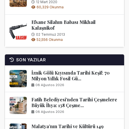
12 Mart 2020
60,329 Okunma
Efsane Silahın Babası Mikhail
Kalaşnikof
02 Temmuz 2013
52,556 Okunma
SON YAZILAR
İznik Gölü Kıyısında Tarihi Keşif: 70
Milyon Yıllık Fosil Gü...
08 Ağustos 2026
Fatih Belediyesi’nden Tarihi Çeşmelere
Büyük İhya: 138 Çeşme...
08 Ağustos 2026
Malatya’nın Tarihi ve Kültürü 149