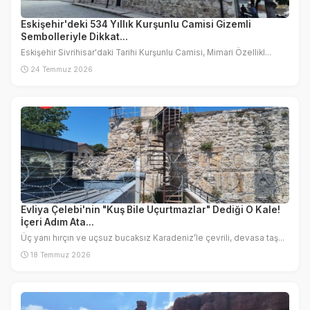
Eskişehir'deki 534 Yıllık Kurşunlu Camisi Gizemli
Sembolleriyle Dikkat...
Eskişehir Sivrihisar'daki Tarihi Kurşunlu Camisi, Mimari Özellikl...
24 Temmuz 2026
Evliya Çelebi'nin "Kuş Bile Uçurtmazlar" Dediği O Kale!
İçeri Adım Ata...
Üç yanı hırçın ve uçsuz bucaksız Karadeniz’le çevrili, devasa taş...
18 Temmuz 2026