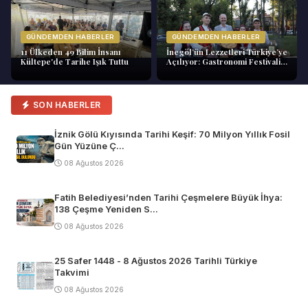
GÜNDEMDEN HABERLER
GÜNDEMDEN HABERLER
11 Ülkeden 49 Bilim İnsanı
İnegöl’ün Lezzetleri Türkiye’ye
Kültepe'de Tarihe Işık Tuttu
Açılıyor: Gastronomi Festivali
Başlıyor
SON HABERLER
İznik Gölü Kıyısında Tarihi Keşif: 70 Milyon Yıllık Fosil
Gün Yüzüne Ç...
08 Ağustos 2026
Fatih Belediyesi’nden Tarihi Çeşmelere Büyük İhya:
138 Çeşme Yeniden S...
08 Ağustos 2026
25 Safer 1448 - 8 Ağustos 2026 Tarihli Türkiye
Takvimi
08 Ağustos 2026