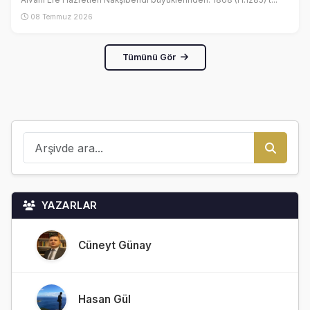
Alvarlı Efe Hazretleri Nakşibendî büyüklerinden. 1868 (H.1285) t...
08 Temmuz 2026
Tümünü Gör
YAZARLAR
Cüneyt Günay
Hasan Gül