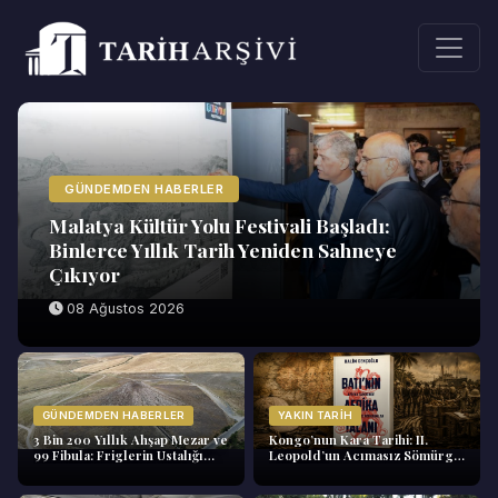
GÜNDEMDEN HABERLER
Malatya Kültür Yolu Festivali Başladı:
Binlerce Yıllık Tarih Yeniden Sahneye
Çıkıyor
08 Ağustos 2026
GÜNDEMDEN HABERLER
YAKIN TARIH
3 Bin 200 Yıllık Ahşap Mezar ve
Kongo’nun Kara Tarihi: II.
99 Fibula: Friglerin Ustalığı
Leopold’un Acımasız Sömürge
Gordion’da Ortaya Çıktı
Yönetimi