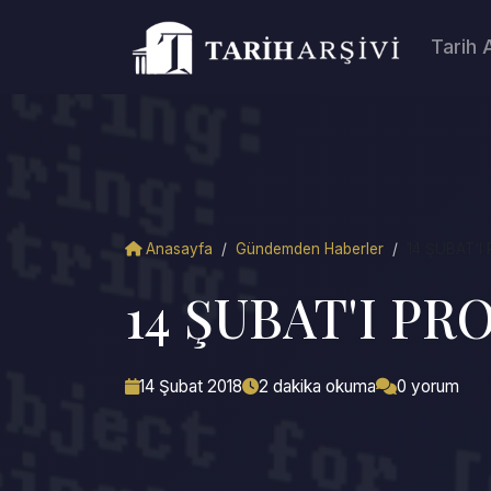
Tarih 
Anasayfa
/
Gündemden Haberler
/
14 ŞUBAT'
14 ŞUBAT'I P
14 Şubat 2018
2 dakika okuma
0 yorum