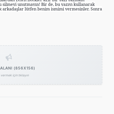
u silmeyi unutmayın! Bir de, bu yazıyı kullanarak
k arkadaşlar lütfen benim ismimi vermesinler. Sonra
ALANI (856X156)
vermek için tıklayın