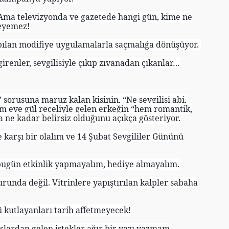
. Ama televizyonda ve gazetede hangi gün, kime ne
leyemez!
pılan modifiye uygulamalarla saçmalığa dönüşüyor.
girenler, sevgilisiyle çıkıp zıvanadan çıkanlar…
 sorusuna maruz kalan kişinin, “Ne sevgilisi abi,
m eve gül reçeliyle gelen erkeğin “hem romantik,
 ne kadar belirsiz olduğunu açıkça gösteriyor.
 karşı bir olalım ve 14 Şubat Sevgililer Gününü
, bugün etkinlik yapmayalım, hediye almayalım.
urunda değil. Vitrinlere yapıştırılan kalpler sabaha
 kutlayanları tarih affetmeyecek!
lardan gelen istekler ağır bir yazı yazmam