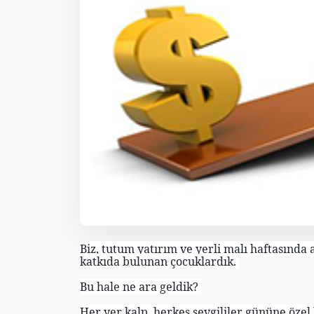
Biz, tutum yatırım ve yerli malı haftasında
katkıda bulunan çocuklardık.
Bu hale ne ara geldik?
Her yer kalp, herkes sevgililer gününe öze