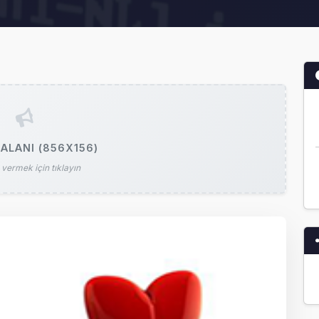
ALANI (856X156)
vermek için tıklayın