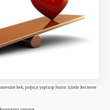
 annesine kek, poğaça yaptırıp huzur içinde kermese
l kampanya yapıyor.