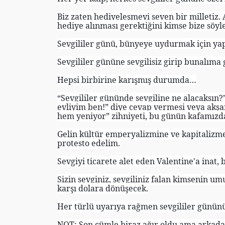
Biz zaten hediyeleşmeyi seven bir milletiz
hediye alınması gerektiğini kimse bize söy
Sevgililer günü, bünyeye uydurmak için ya
Sevgililer gününe sevgilisiz girip bunalıma 
Hepsi birbirine karışmış durumda…
“Sevgililer gününde sevgiline ne alacaksın?”
evliyim ben!” diye cevap vermesi veya akşa
hem yeniyor” zihniyeti, bu günün kafamızda
Gelin kültür emperyalizmine ve kapitalizme
protesto edelim.
Sevgiyi ticarete alet eden Valentine'a inat
Sizin sevginiz, sevgiliniz falan kimsenin um
karşı dolara dönüşecek.
Her türlü uyarıya rağmen sevgililer gününü
NOT: Son cümle biraz ağır oldu ama arkadaş