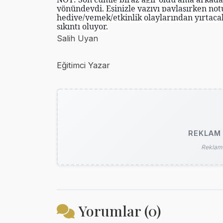
yönündeydi. Eşinizle yazıyı paylaşırken not
hediye/yemek/etkinlik olaylarından yırtaca
sıkıntı oluyor.
Salih Uyan
Eğitimci Yazar
REKLAM 
Reklam 
Yorumlar (0)