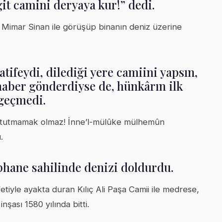
it camini deryaya kur!” dedi.
di. Mimar Sinan ile görüşüp binanın deniz üzerine
ifeydi, dilediği yere camiini yapsın,
haber gönderdiyse de, hünkârın ilk
geçmedi.
u tutmamak olmaz! İnne’l-mülûke mülhemûn
.
hane sahilinde denizi doldurdu.
iyle ayakta duran Kılıç Ali Paşa Camii ile medrese,
şası 1580 yılında bitti.