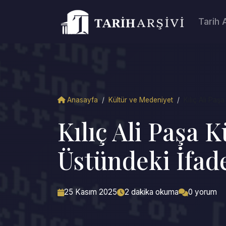
Tarih 
Anasayfa
/
Kültür ve Medeniyet
/
Kılıç Ali Paşa 
Kılıç Ali Paşa 
Üstündeki İfad
25 Kasım 2025
2 dakika okuma
0 yorum