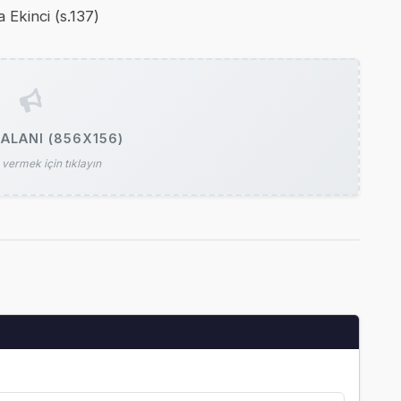
Ekinci (s.137)
ALANI (856X156)
vermek için tıklayın