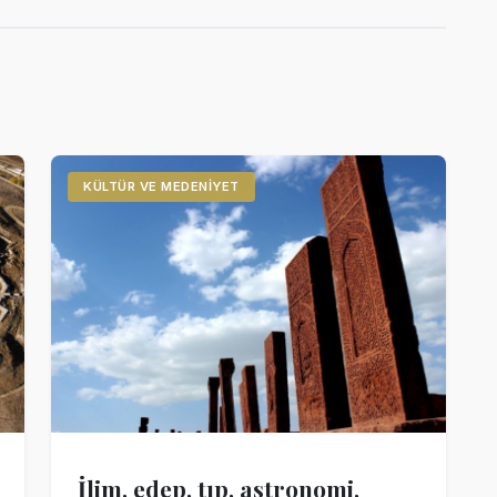
KÜLTÜR VE MEDENIYET
İlim, edep, tıp, astronomi,