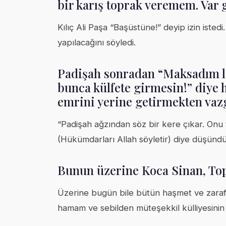
bir karış toprak veremem. Var g
Kılıç Ali Paşa “Başüstüne!” deyip izin iste
yapılacağını söyledi.
Padişah sonradan “Maksadım lat
bunca külfete girmesin!” diye 
emrini yerine getirmekten vaz
“Padişah ağzından söz bir kere çıkar. On
(Hükümdarları Allah söyletir) diye düşündü
Bunun üzerine Koca Sinan, Top
Üzerine bugün bile bütün haşmet ve zarafet
hamam ve sebilden müteşekkil külliyesinin in