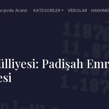
Arşivde Aranır
KATEGORİLER
VİDEOLAR
HAKKIMI
Külliyesi: Padi...
Külliyesi: Padişah Em
esi