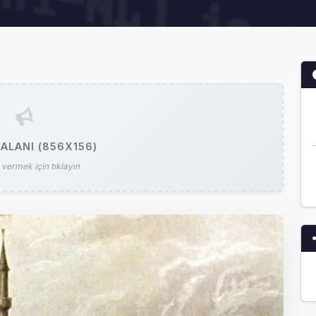
ALANI (856X156)
vermek için tıklayın