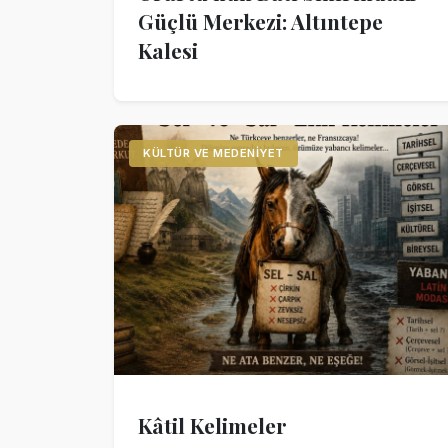
Güçlü Merkezi: Altıntepe
Kalesi
KÜLTÜR VE MEDENIYET
Kâtil Kelimeler