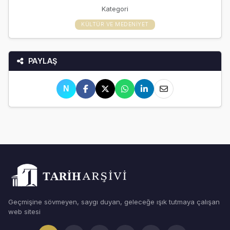
Kategori
KÜLTÜR VE MEDENIYET
PAYLAŞ
N
Geçmişine sövmeyen, saygı duyan, geleceğe ışık tutmaya çalışan
web sitesi