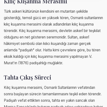
Kılıç Kuşanma Merasimi
Türk askeri kültürünün kendisini en mutantan şekilde
gösterdiği, temsil gücü en yüksek tören, Osmanlı sultanlarının
kılıç kuşanma merasimi olarak adlandırılan kılıç kuşanma
törenidir. Kılıç kuşanma merasimi, devletin askerî bir teşkilat
olduğunu en net gösteren seremonidir. Sultan, askerî
hâkimiyet sembolü olan kılıcı kuşandığı zaman gerçek
anlamda "padişah" olur. Hatta kimi çevrelere göre, bu tören
eksik kaldığı için kılıç kuşanma merasimi yapılmayan V.
Murat'ın (1876) padişahlığı muğlaktır.
Tahta Çıkış Süreci
Kılıç kuşanma merasimi, Osmanlı Sultanlarının vefatından
sonra başlayan sürecin tamamlanmasını teşkil eden törendir.
Padişah vefat ettikten sonra, tahta en yakın sancak olan
Manisa Sancağı'nda bulunan padişah adayı şehzadeye haber