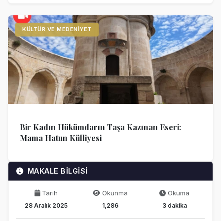
KÜLTÜR VE MEDENIYET
Bir Kadın Hükümdarın Taşa Kazınan Eseri:
Mama Hatun Külliyesi
MAKALE BİLGİSİ
Tarih
Okunma
Okuma
28 Aralık 2025
1,286
3 dakika