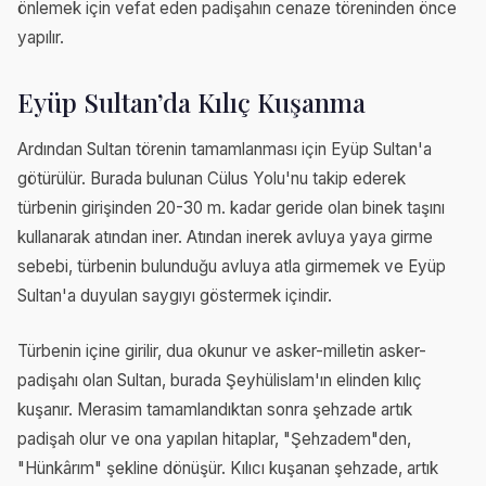
önlemek için vefat eden padişahın cenaze töreninden önce
yapılır.
Eyüp Sultan’da Kılıç Kuşanma
Ardından Sultan törenin tamamlanması için Eyüp Sultan'a
götürülür. Burada bulunan Cülus Yolu'nu takip ederek
türbenin girişinden 20-30 m. kadar geride olan binek taşını
kullanarak atından iner. Atından inerek avluya yaya girme
sebebi, türbenin bulunduğu avluya atla girmemek ve Eyüp
Sultan'a duyulan saygıyı göstermek içindir.
Türbenin içine girilir, dua okunur ve asker-milletin asker-
padişahı olan Sultan, burada Şeyhülislam'ın elinden kılıç
kuşanır. Merasim tamamlandıktan sonra şehzade artık
padişah olur ve ona yapılan hitaplar, "Şehzadem"den,
"Hünkârım" şekline dönüşür. Kılıcı kuşanan şehzade, artık