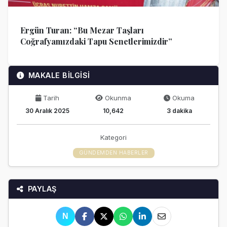
Ergün Turan: “Bu Mezar Taşları
Coğrafyamızdaki Tapu Senetlerimizdir”
MAKALE BİLGİSİ
Tarih
Okunma
Okuma
30 Aralık 2025
10,642
3 dakika
Kategori
GÜNDEMDEN HABERLER
PAYLAŞ
N