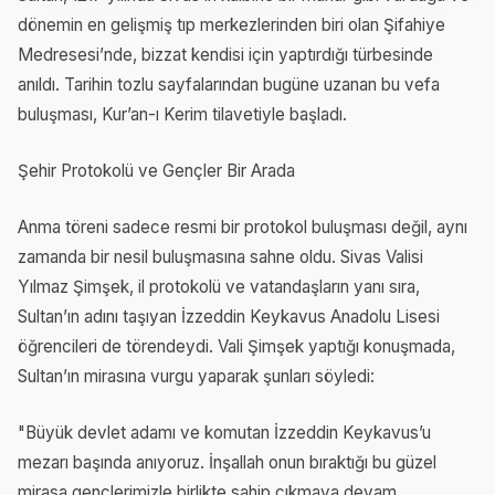
dönemin en gelişmiş tıp merkezlerinden biri olan Şifahiye
Medresesi’nde, bizzat kendisi için yaptırdığı türbesinde
anıldı. Tarihin tozlu sayfalarından bugüne uzanan bu vefa
buluşması, Kur’an-ı Kerim tilavetiyle başladı.
Şehir Protokolü ve Gençler Bir Arada
Anma töreni sadece resmi bir protokol buluşması değil, aynı
zamanda bir nesil buluşmasına sahne oldu. Sivas Valisi
Yılmaz Şimşek, il protokolü ve vatandaşların yanı sıra,
Sultan’ın adını taşıyan İzzeddin Keykavus Anadolu Lisesi
öğrencileri de törendeydi. Vali Şimşek yaptığı konuşmada,
Sultan’ın mirasına vurgu yaparak şunları söyledi:
"Büyük devlet adamı ve komutan İzzeddin Keykavus’u
mezarı başında anıyoruz. İnşallah onun bıraktığı bu güzel
mirasa gençlerimizle birlikte sahip çıkmaya devam