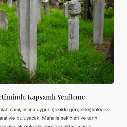
etiminde Kapsamlı Yenileme
olan cami, aslına uygun şekilde gerçekleştirilecek
aatiyle buluşacak. Mahalle sakinleri ve tarih
korunarak gelecek nesillere aktarılmasını