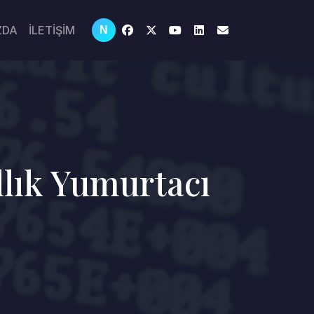
ZDA
İLETİŞİM
N
llık Yumurtacı