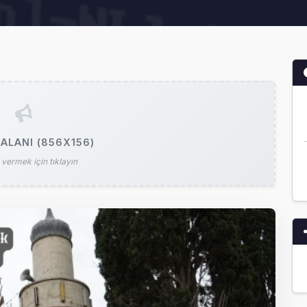
ALANI (856X156)
vermek için tıklayın