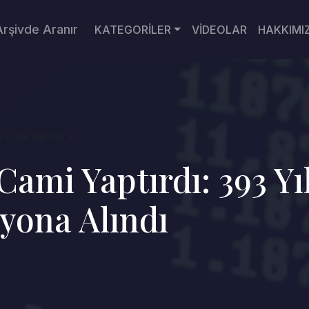
Arşivde Aranır
KATEGORİLER
VİDEOLAR
HAKKIMI
 Cami Yaptırdı: 3...
ami Yaptırdı: 393 Yı
yona Alındı