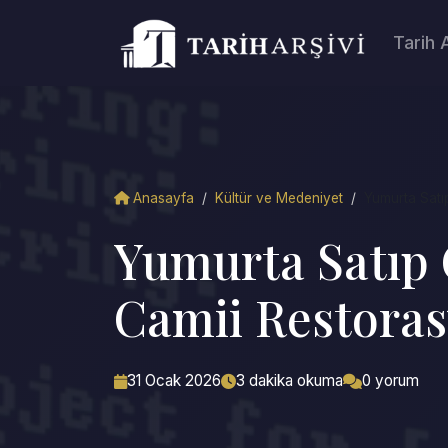
Tarih 
Anasayfa
/
Kültür ve Medeniyet
/
Yumurta Satıp
Yumurta Satıp C
Camii Restoras
31 Ocak 2026
3 dakika okuma
0 yorum