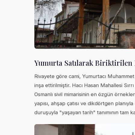
Yumurta Satılarak Biriktirilen
Rivayete göre cami, Yumurtacı Muhammet Al
inşa ettirilmiştir. Hacı Hasan Mahallesi Sır
Osmanlı sivil mimarisinin en özgün örnekle
yapısı, ahşap çatısı ve dikdörtgen planıy
duruşuyla "yaşayan tarih" tanımının tam karş