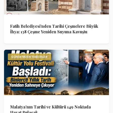
Fatih Belediyesi’nden Tarihi Çeşmelere Büyük
İhya: 138 Çeşme Yeniden Suyuna Kavuştu
GÜNDEMDEN HABERLER
Malatya’nın Tarihi ve Kültürü 149 Noktada
Hayat Bulacak