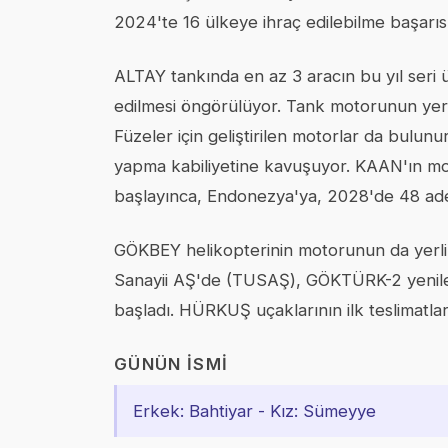
2024'te 16 ülkeye ihraç edilebilme başarısı
ALTAY tankında en az 3 aracın bu yıl seri ü
edilmesi öngörülüyor. Tank motorunun yerli 
Füzeler için geliştirilen motorlar da bulun
yapma kabiliyetine kavuşuyor. KAAN'ın motor
başlayınca, Endonezya'ya, 2028'de 48 adet
GÖKBEY helikopterinin motorunun da yerli v
Sanayii AŞ'de (TUSAŞ), GÖKTÜRK-2 yenileme
başladı. HÜRKUŞ uçaklarının ilk teslimatları
GÜNÜN İSMI
Erkek: Bahtiyar - Kız: Sümeyye