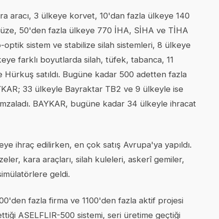
 aracı, 3 ülkeye korvet, 10'dan fazla ülkeye 140
füze, 50'den fazla ülkeye 770 İHA, SİHA ve TİHA
-optik sistem ve stabilize silah sistemleri, 8 ülkeye
keye farklı boyutlarda silah, tüfek, tabanca, 11
 Hürkuş satıldı. Bugüne kadar 500 adetten fazla
YKAR; 33 ülkeyle Bayraktar TB2 ve 9 ülkeyle ise
imzaladı. BAYKAR, bugüne kadar 34 ülkeyle ihracat
ye ihraç edilirken, en çok satış Avrupa'ya yapıldı.
eler, kara araçları, silah kuleleri, askerî gemiler,
simülatörlere geldi.
0'den fazla firma ve 1100'den fazla aktif projesi
tiği ASELFLIR-500 sistemi, seri üretime geçtiği