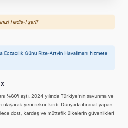
nız! Hadîs-i şerîf
ya Eczacılık Günü Rize-Artvin Havalimanı hizmete
ız
anı %80'i aştı. 2024 yılında Türkiye'nin savunma ve
ara ulaşarak yeni rekor kırdı. Dünyada ihracat yapan
ylece dost, kardeş ve müttefik ülkelerin güvenlikleri