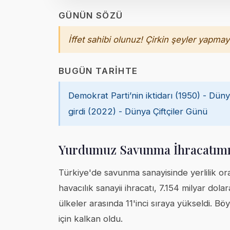
GÜNÜN SÖZÜ
İffet sahibi olunuz! Çirkin şeyler yapmayı
BUGÜN TARIHTE
Demokrat Parti’nin iktidarı (1950) - Dün
girdi (2022) - Dünya Çiftçiler Günü
Yurdumuz Savunma İhracatım
Türkiye'de savunma sanayisinde yerlilik or
havacılık sanayii ihracatı, 7.154 milyar dol
ülkeler arasında 11'inci sıraya yükseldi. Bö
için kalkan oldu.