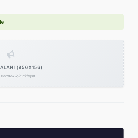
de
ALANI (856X156)
vermek için tıklayın