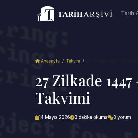
Tarih 
Anasayfa
/
Takvim
/
27 Zilkade 1447 - 14 Mayıs
27 Zilkade 1447
Takvimi
14 Mayıs 2026
3 dakika okuma
0 yorum