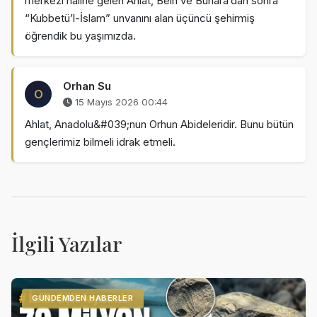
merkezi hâline gelen Ahlat, Belh ve Buhara’dan sonra
“Kubbetü’l-İslam” unvanını alan üçüncü şehirmiş
öğrendik bu yaşımızda.
Orhan Su
O
15 Mayıs 2026 00:44
Ahlat, Anadolu&#039;nun Orhun Abideleridir. Bunu bütün
gençlerimiz bilmeli idrak etmeli.
İlgili Yazılar
GÜNDEMDEN HABERLER