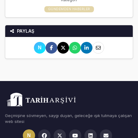
GÜNDEMDEN HABERLER
PAYLAŞ
N
Geçmişine sövmeyen, saygı duyan, geleceğe ışık tutmaya çalışan
web sitesi
N