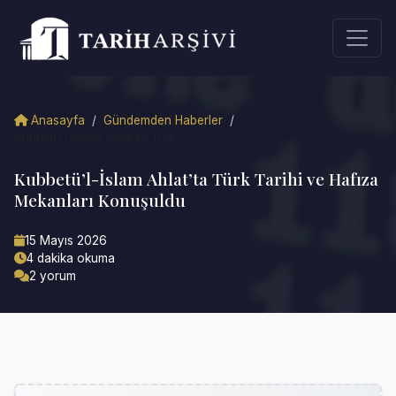
Anasayfa
/
Gündemden Haberler
/
Kubbetü’l-İslam Ahlat’ta Türk ...
Kubbetü’l-İslam Ahlat’ta Türk Tarihi ve Hafıza
Mekanları Konuşuldu
15 Mayıs 2026
4 dakika okuma
2 yorum