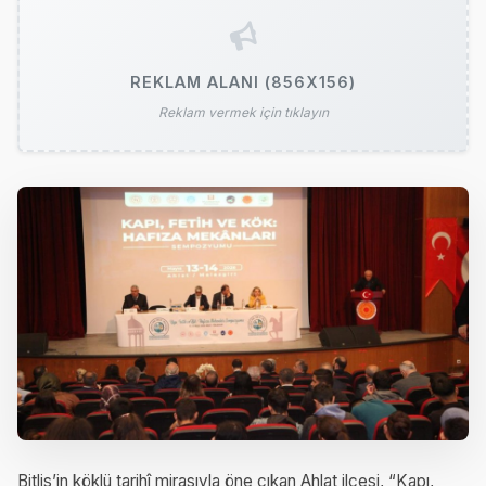
REKLAM ALANI (856X156)
Reklam vermek için tıklayın
Bitlis’in köklü tarihî mirasıyla öne çıkan Ahlat ilçesi, “Kapı,