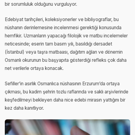
bir sorumluluk olduğunu vurguluyor.
Edebiyat tarihçileri, koleksiyonerler ve bibliyograflar, bu
nüshanın derinlemesine incelenmesi gerektiği konusunda
hemfikir. Uzmanların yapacağı filolojik ve matbu incelemeler
neticesinde; eserin tam basım yılı, basıldığı dersadet
(İstanbul) veya taşra matbaası, dağıtım ağları ve dönemin
Osmanlı okurunun bu başyapıta gösterdiği refleks çok daha
net verilerle ortaya konacak.
Sefiller’in asırlık Osmanlıca nüshasının Erzurum’da ortaya
çıkması, bu kadim şehrin tozlu raflarında ve saklı arşivlerinde
keşfedilmeyi bekleyen daha nice edebi mirasın yattığını bir
kez daha kanıtlıyor.