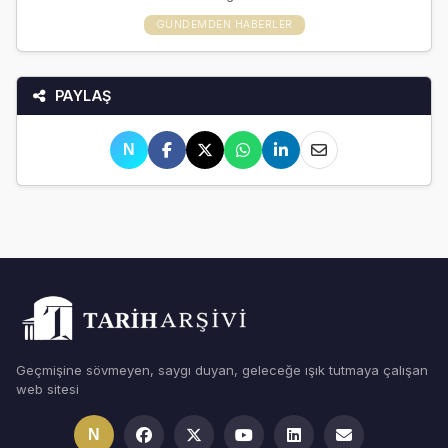
GÜNDEMDEN HABERLER
PAYLAŞ
N
Geçmişine sövmeyen, saygı duyan, geleceğe ışık tutmaya çalışan
web sitesi
N