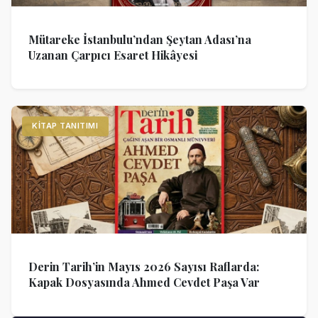
Mütareke İstanbulu’ndan Şeytan Adası’na
Uzanan Çarpıcı Esaret Hikâyesi
KITAP TANITIMI
Derin Tarih’in Mayıs 2026 Sayısı Raflarda:
Kapak Dosyasında Ahmed Cevdet Paşa Var