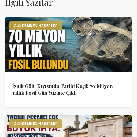
İlgili Yazılar
GÜNDEMDEN HABERLER
İznik Gölü Kıyısında Tarihi Keşif: 70 Milyon
Yıllık Fosil Gün Yüzüne Çıktı
GÜNDEMDEN HABERLER