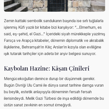
Zemin kattaki sembolik sandukanın başında ise sırlı tuğlalarla
işlenmiş Kûfi yazılı bir kitabe bizi karşılıyor: “…Elmerhum, es
said, eş-şehid, el Gazi…” İçerideki siyah mürekkeple yazılmış
Farsça ve Arapça kitabeler, dönemin diplomatik ve akrabalık
ilişkilerine, Behramşah’ın Kılıç Arslan’ın kızıyla olan evliliğine
ışık tutarak tarihçiler için adeta bir arşiv belgesi sunuyor.
Kaybolan Hazine: Kâşan Çinileri
Mengücekoğulları denince durup bir düşünmek gerekir.
Bugün Divriği Ulu Camii ile dünya sanat tarihine damga vuran
bu beylik, estetik anlayışıyla döneminin fersah fersah
ilerisindeydi. Melik Gazi Türbesi de inşa edildiği dönemde bu
üstün sanat zevkinin en somut örneğiydi.