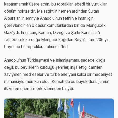
kapanmamak üzere açan, bu toprakları ebedi bir yurt kılan
dönüm noktasıdır. Malazgirt’in hemen ardından Sultan
Alparslan’ın emriyle Anadolu’nun fethi ve imarı için
görevlendirilen o cesur komutanlardan biri de Mengücek
Gazi’ydi. Erzincan, Kemah, Divriği ve Şarki Karahisar’ı
fethederek kurduğu Mengücekoğulları Beyliği, tam 206 yıl
boyunca bu topraklara ruhunu üfledi.
Anadolu’nun Türkleşmesi ve İslamlaşması, sadece kılıçla
değil; bu beyliklerin kurduğu şehirler, inşa ettiği camiler,
zaviyeler, medreseler ve türbelerle yani kalıcı bir medeniyet
mimarisiyle mümkün oldu. Kemah da bu büyük dönüşümün
ilk ve en önemli merkezlerinden biriydi.