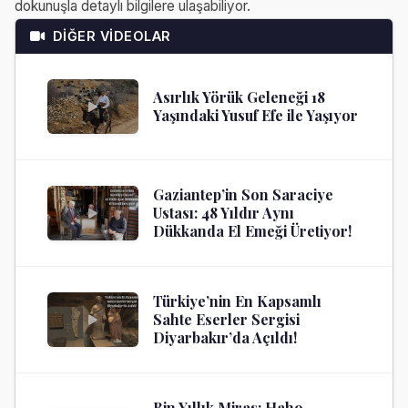
dokunuşla detaylı bilgilere ulaşabiliyor.
DİĞER VİDEOLAR
Asırlık Yörük Geleneği 18
Yaşındaki Yusuf Efe ile Yaşıyor
Gaziantep’in Son Saraciye
Ustası: 48 Yıldır Aynı
Dükkanda El Emeği Üretiyor!
Türkiye’nin En Kapsamlı
Sahte Eserler Sergisi
Diyarbakır’da Açıldı!
Bin Yıllık Miras: Haho