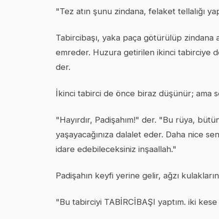
"Tez atın şunu zindana, felaket tellalığı 
Tabircibaşı, yaka paça götürülüp zindana at
emreder. Huzura getirilen ikinci tabirciye d
der.
İkinci tabirci de önce biraz düşünür; ama s
"Hayırdır, Padişahım!" der. "Bu rüya, bütü
yaşayacağınıza dalalet eder. Daha nice se
idare edebileceksiniz inşaallah."
Padişahın keyfi yerine gelir, ağzı kulaklar
"Bu tabirciyi TABİRCİBAŞI yaptım. iki kese 