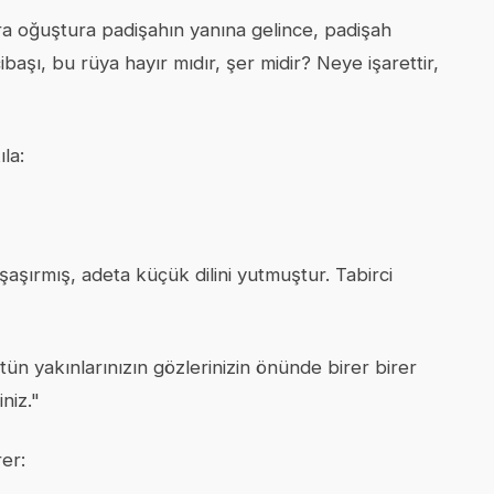
ra oğuştura padişahın yanına gelince, padişah
başı, bu rüya hayır mıdır, şer midir? Neye işarettir,
la:
şırmış, adeta küçük dilini yutmuştur. Tabirci
ün yakınlarınızın gözlerinizin önünde birer birer
niz."
rer: