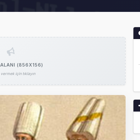
ALANI (856X156)
vermek için tıklayın