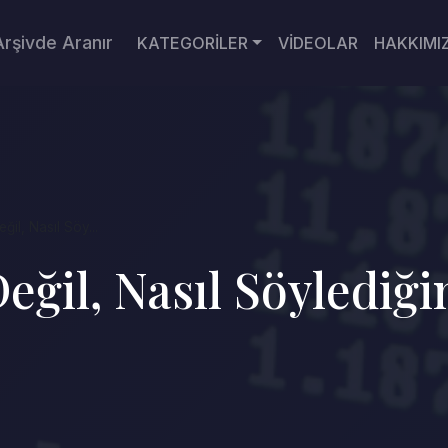
Arşivde Aranır
KATEGORİLER
VİDEOLAR
HAKKIMI
ğil, Nasıl Söy...
eğil, Nasıl Söylediğ