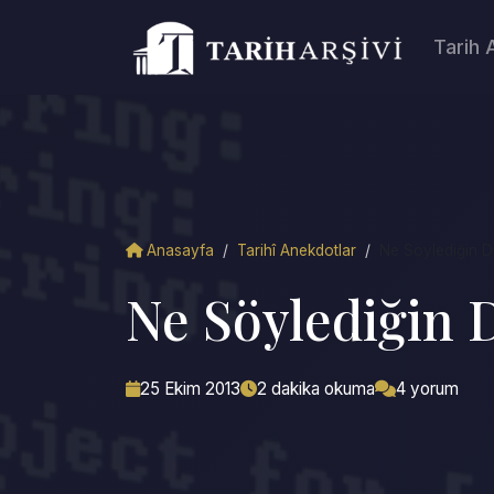
Tarih 
Anasayfa
/
Tarihî Anekdotlar
/
Ne Söylediğin De
Ne Söylediğin D
25 Ekim 2013
2 dakika okuma
4 yorum