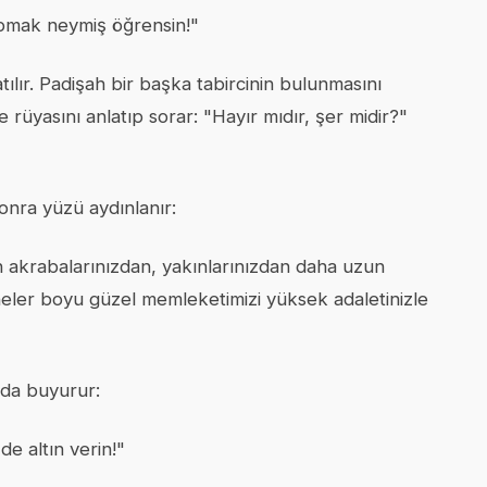
yapmak neymiş öğrensin!"
ılır. Padişah bir başka tabircinin bulunmasını
e rüyasını anlatıp sorar: "Hayır mıdır, şer midir?"
onra yüzü aydınlanır:
n akrabalarınızdan, yakınlarınızdan daha uzun
neler boyu güzel memleketimizi yüksek adaletinizle
ında buyurur:
de altın verin!"