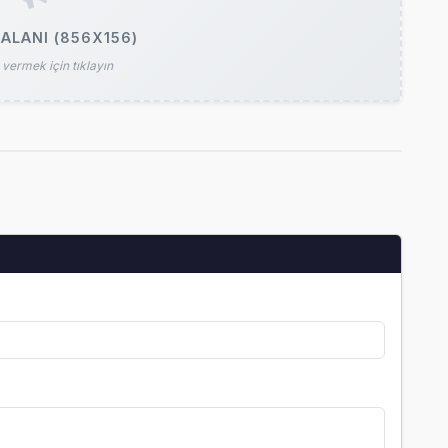
ALANI (856X156)
vermek için tıklayın