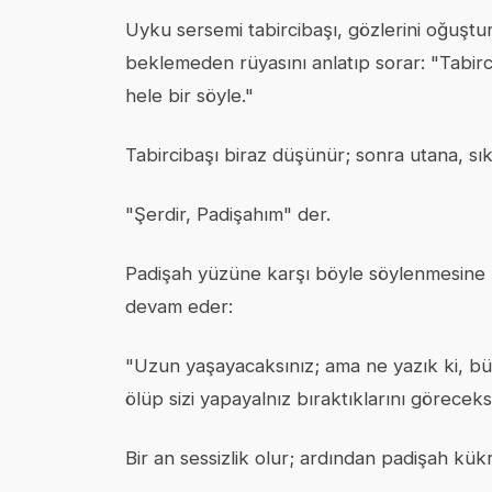
Uyku sersemi tabircibaşı, gözlerini oğuştu
beklemeden rüyasını anlatıp sorar: "Tabirci
hele bir söyle."
Tabircibaşı biraz düşünür; sonra utana, sıkı
"Şerdir, Padişahım" der.
Padişah yüzüne karşı böyle söylenmesine şa
devam eder:
"Uzun yaşayacaksınız; ama ne yazık ki, büt
ölüp sizi yapayalnız bıraktıklarını göreceksi
Bir an sessizlik olur; ardından padişah kük