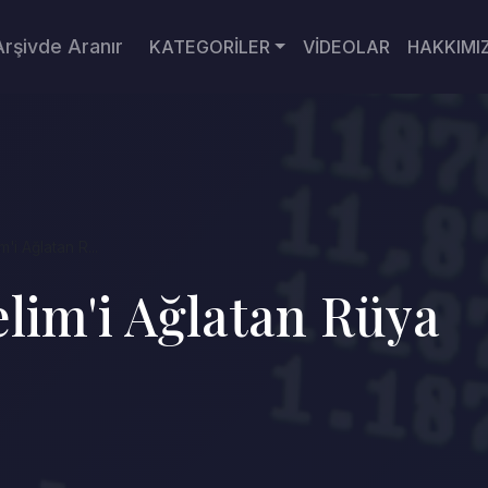
Arşivde Aranır
KATEGORİLER
VİDEOLAR
HAKKIMI
'i Ağlatan R...
elim'i Ağlatan Rüya