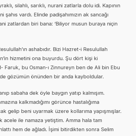
lı, silahlı, sarıklı, nurani zatlarla dolu idi. Kapının
i şahıs vardı. Elinde padişahımızın ak sancağı
i zatlardan biri bana: ‘Biliyor musun buraya niçin
sulullah’ın ashabıdır. Bizi Hazret-i Resulullah
’in hizmetini ona buyurdu. Şu dört kişi ki
l- Faruk, bu Osman-ı Zinnureyn ben de Ali bin Ebu
binde gözümün önünden bir anda kayboldular.
lanıp sabaha dek öyle baygın yatıp kalmışım.
 namazına kalkmadığımı görünce hastalığıma
ak gelip beni uyarmak üzere kollarıma yapışmışlar.
ek acele ile namaza yetiştim. Amma hala tam
attı hem de ağladı. İşimi bitirdikten sonra Selim