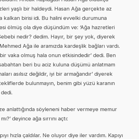
zleri yaşlı bir haldeydi. Hasan Ağa gerçekte az
kalkan birisi idi. Bu halini evvelki durumuna
i ölmüş ola diye düşündüm ve: ‘Ağa hazretleri
 Sebebi nedir? dedim. Hayır, bir şey yok, diyerek
 Mehmed Ağa ile aramızda kardeşlik bağları vardı.
r vaka olmuş hala onun etkisindedir’ dedi. Ben
ız sabahtan beri bu aciz kuluna düşümü anlatmam
rı asılsız değildir, iyi bir armağandır’ diyerek
 tekliflerde bulunmayın, benim gibi yüzü karanın
 dedi.
ize anlattığında söyleneni haber vermeye memur
ı?’ deyince ağa sırrını açtı:
 hızla çaldılar. Ne oluyor diye iler vardım. Kapıyı