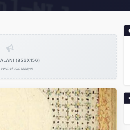
ALANI (856X156)
vermek için tıklayın