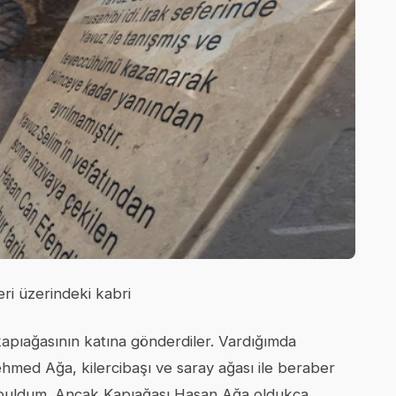
ri üzerindeki kabri
kapıağasının katına gönderdiler. Vardığımda
med Ağa, kilercibaşı ve saray ağası ile beraber
r buldum. Ancak Kapıağası Hasan Ağa oldukça