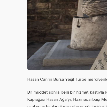
Hasan Can'ın Bursa Yeşil Türbe merdivenle
Bir müddet sonra beni bir hizmet kastıyla 
Kapıağası Hasan Ağa’yı, Hazinedarbaşı Meh
usul ve erkanları üzere oturur söyleşirle