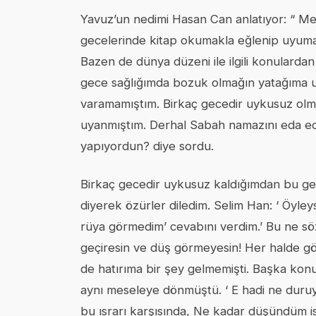
Yavuz’un nedimi Hasan Can anlatıyor: “ Me
gecelerinde kitap okumakla eğlenip uyuma
Bazen de dünya düzeni ile ilgili konulardan 
gece sağlığımda bozuk olmağın yatağıma u
varamamıştım. Birkaç gecedir uykusuz olma
uyanmıştım. Derhal Sabah namazını eda e
yapıyordun? diye sordu.
Birkaç gecedir uykusuz kaldığımdan bu ge
diyerek özürler diledim. Selim Han: ‘ Öyle
rüya görmedim’ cevabını verdim.’ Bu ne s
geçiresin ve düş görmeyesin! Her halde g
de hatırıma bir şey gelmemişti. Başka kon
aynı meseleye dönmüştü. ‘ E hadi ne duruy
bu ısrarı karşısında, Ne kadar düşündüm i