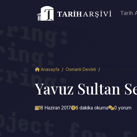
Tarih 
Anasayfa
/
Osmanlı Devleti
/
Yavuz Sultan Selim
Yavuz Sultan S
18 Haziran 2017
6 dakika okuma
0 yorum