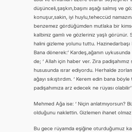
düşünceli,şaşkın,başını aşağı salmış ve gö
konuşur,sakin, iyi huylu,teheccüd namazına 
benzemez gördüğümden mutlaka bir kimses
kalbiniz gamlı ve gözleriniz yaşlı görünür.
halini gizleme yolunu tuttu. Hazinedarbaşı
Bana dönerek:’ Kardeş,ağanın uykusunda bi
de; ‘ Allah için haber ver. Zira padişahım
hususunda ısrar ediyordu. Herhalde zorlamala
ağayı sıkıştırdım. ‘ Kerem edin bana böyle
padişahımıza arz edecek ne rüyası olabilir’
Mehmed Ağa ise: ‘ Niçin anlatmıyorsun? B
olduğunu naklettin. Gizlemen ihanet olmaz m
Bu gece rüyamda eşiğine oturduğumuz kapıyı