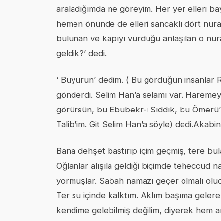
araladığımda ne göreyim. Her yer elleri bayrak
hemen önünde de elleri sancaklı dört nuran
bulunan ve kapıyı vurduğu anlaşılan o nuran
geldik?’ dedi.
‘ Buyurun’ dedim. ( Bu gördüğün insanlar Re
gönderdi. Selim Han’a selamı var. Haremeyn
görürsün, bu Ebubekr-i Sıddık, bu Ömerü’
Talib’im. Git Selim Han’a söyle) dedi.Aka
Bana dehşet bastırıp içim geçmiş, tere bu
Oğlanlar alışıla geldiği biçimde teheccüd
yormuşlar. Sabah namazı geçer olmalı oluc
Ter su içinde kalktım. Aklım başıma geler
kendime gelebilmiş değilim, diyerek hem anl