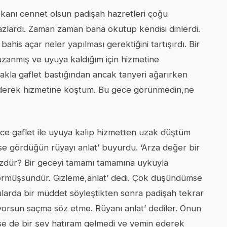
kanı cennet olsun padişah hazretleri çoğu
zlardı. Zaman zaman bana okutup kendisi dinlerdi.
bahis açar neler yapılması gerektiğini tartışırdı. Bir
zanmış ve uyuya kaldığım için hizmetine
kla gaflet bastığından ancak tanyeri ağarırken
derek hizmetine koştum. Bu gece görünmedin,ne
ce gaflet ile uyuya kalıp hizmetten uzak düştüm
yse gördüğün rüyayı anlat’ buyurdu. ‘Arza değer bir
özdür? Bir geceyi tamamı tamamına uykuyla
örmüşsündür. Gizleme,anlat’ dedi. Çok düşündümse
ularda bir müddet söyleştikten sonra padişah tekrar
orsun saçma söz etme. Rüyanı anlat’ dediler. Onun
se de bir şey hatıram gelmedi ve yemin ederek