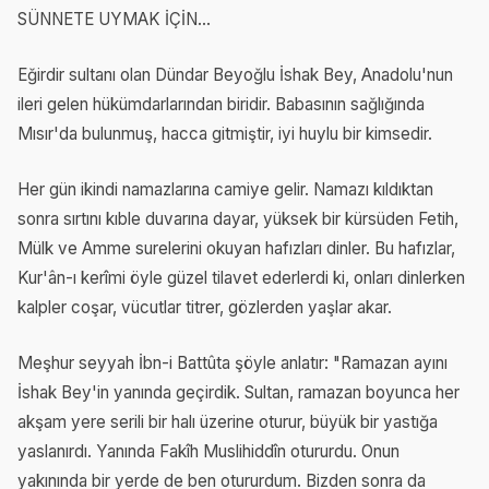
SÜNNETE UYMAK İÇİN...
Eğirdir sultanı olan Dündar Beyoğlu İshak Bey, Anadolu'nun
ileri gelen hükümdarlarından biridir. Babasının sağlığında
Mısır'da bulunmuş, hacca gitmiştir, iyi huylu bir kimsedir.
Her gün ikindi namazlarına camiye gelir. Namazı kıldıktan
sonra sırtını kıble duvarına dayar, yüksek bir kürsüden Fetih,
Mülk ve Amme surelerini okuyan hafızları dinler. Bu hafızlar,
Kur'ân-ı kerîmi öyle güzel tilavet ederlerdi ki, onları dinlerken
kalpler coşar, vücutlar titrer, gözlerden yaşlar akar.
Meşhur seyyah İbn-i Battûta şöyle anlatır: "Ramazan ayını
İshak Bey'in yanında geçirdik. Sultan, ramazan boyunca her
akşam yere serili bir halı üzerine oturur, büyük bir yastığa
yaslanırdı. Yanında Fakîh Muslihiddîn otururdu. Onun
yakınında bir yerde de ben otururdum. Bizden sonra da