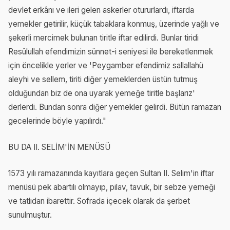
devlet erkânı ve ileri gelen askerler otururlardı, iftarda
yemekler getirilir, küçük tabaklara konmuş, üzerinde yağlı ve
şekerli mercimek bulunan tiritle iftar edilirdi. Bunlar tiridi
Resûlullah efendimizin sünnet-i seniyesi ile bereketlenmek
için öncelikle yerler ve 'Peygamber efendimiz sallallahü
aleyhi ve sellem, tiriti diğer yemeklerden üstün tutmuş
olduğundan biz de ona uyarak yemeğe tiritle başlarız'
derlerdi. Bundan sonra diğer yemekler gelirdi. Bütün ramazan
gecelerinde böyle yapılırdı."
BU DA II. SELİM'İN MENÜSÜ
1573 yılı ramazanında kayıtlara geçen Sultan II. Selim'in iftar
menüsü pek abartılı olmayıp, pilav, tavuk, bir sebze yemeği
ve tatlıdan ibarettir. Sofrada içecek olarak da şerbet
sunulmuştur.