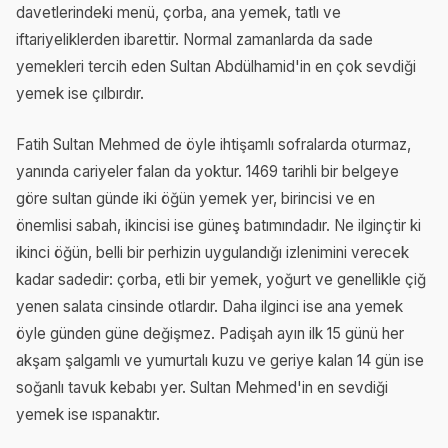
davetlerindeki menü, çorba, ana yemek, tatlı ve
iftariyeliklerden ibarettir. Normal zamanlarda da sade
yemekleri tercih eden Sultan Abdülhamid'in en çok sevdiği
yemek ise çılbırdır.
Fatih Sultan Mehmed de öyle ihtişamlı sofralarda oturmaz,
yanında cariyeler falan da yoktur. 1469 tarihli bir belgeye
göre sultan günde iki öğün yemek yer, birincisi ve en
önemlisi sabah, ikincisi ise güneş batımındadır. Ne ilginçtir ki
ikinci öğün, belli bir perhizin uygulandığı izlenimini verecek
kadar sadedir: çorba, etli bir yemek, yoğurt ve genellikle çiğ
yenen salata cinsinde otlardır. Daha ilginci ise ana yemek
öyle günden güne değişmez. Padişah ayın ilk 15 günü her
akşam şalgamlı ve yumurtalı kuzu ve geriye kalan 14 gün ise
soğanlı tavuk kebabı yer. Sultan Mehmed'in en sevdiği
yemek ise ıspanaktır.