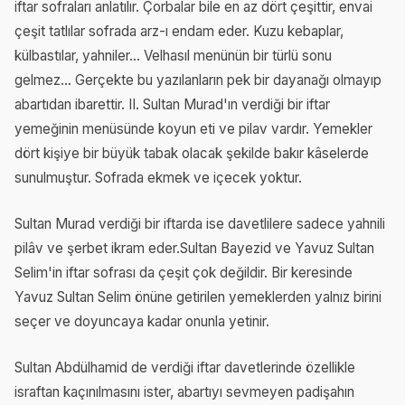
iftar sofraları anlatılır. Çorbalar bile en az dört çeşittir, envai
çeşit tatlılar sofrada arz-ı endam eder. Kuzu kebaplar,
külbastılar, yahniler... Velhasıl menünün bir türlü sonu
gelmez... Gerçekte bu yazılanların pek bir dayanağı olmayıp
abartıdan ibarettir. II. Sultan Murad'ın verdiği bir iftar
yemeğinin menüsünde koyun eti ve pilav vardır. Yemekler
dört kişiye bir büyük tabak olacak şekilde bakır kâselerde
sunulmuştur. Sofrada ekmek ve içecek yoktur.
Sultan Murad verdiği bir iftarda ise davetlilere sadece yahnili
pilâv ve şerbet ikram eder.Sultan Bayezid ve Yavuz Sultan
Selim'in iftar sofrası da çeşit çok değildir. Bir keresinde
Yavuz Sultan Selim önüne getirilen yemeklerden yalnız birini
seçer ve doyuncaya kadar onunla yetinir.
Sultan Abdülhamid de verdiği iftar davetlerinde özellikle
israftan kaçınılmasını ister, abartıyı sevmeyen padişahın