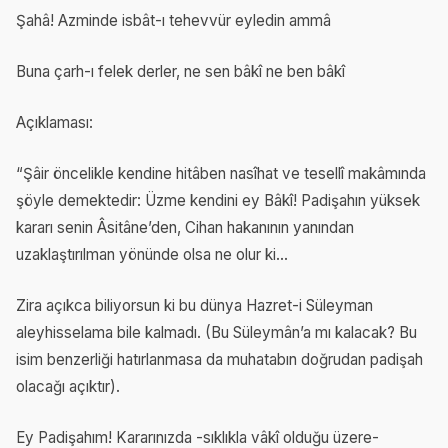
Şahâ! Azminde isbât-ı tehevvür eyledin ammâ
Buna çarh-ı felek derler, ne sen bâkî ne ben bâkî
Açıklaması:
“Şâir öncelikle kendine hitâben nasîhat ve tesellî makâmında
şöyle demektedir: Üzme kendini ey Bâkî! Padişahın yüksek
kararı senin Âsitâne’den, Cihan hakanının yanından
uzaklaştırılman yönünde olsa ne olur ki…
Zira açıkca biliyorsun ki bu dünya Hazret-i Süleyman
aleyhisselama bile kalmadı. (Bu Süleymân’a mı kalacak? Bu
isim benzerliği hatırlanmasa da muhatabın doğrudan padişah
olacağı açıktır).
Ey Padişahım! Kararınızda -sıklıkla vâkî olduğu üzere-