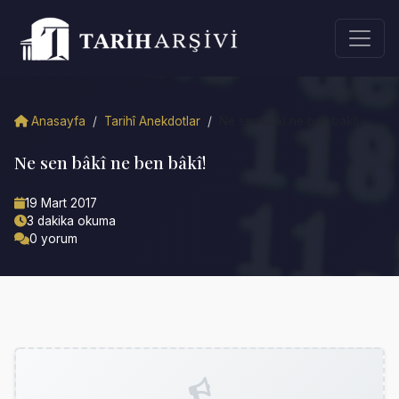
Anasayfa
/
Tarihî Anekdotlar
/
Ne sen bâkî ne ben bâkî!
Ne sen bâkî ne ben bâkî!
19 Mart 2017
3 dakika okuma
0 yorum