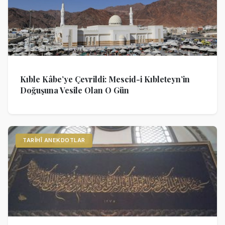
Kıble Kâbe’ye Çevrildi: Mescid-i Kıbleteyn’in
Doğuşuna Vesile Olan O Gün
TARIHÎ ANEKDOTLAR