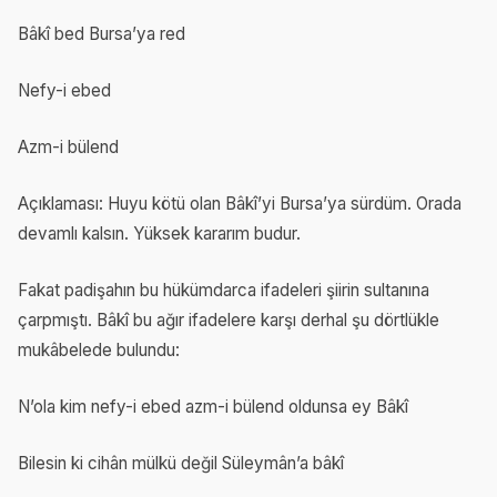
Bâkî bed Bursa’ya red
Nefy-i ebed
Azm-i bülend
Açıklaması: Huyu kötü olan Bâkî’yi Bursa’ya sürdüm. Orada
devamlı kalsın. Yüksek kararım budur.
Fakat padişahın bu hükümdarca ifadeleri şiirin sultanına
çarpmıştı. Bâkî bu ağır ifadelere karşı derhal şu dörtlükle
mukâbelede bulundu:
N’ola kim nefy-i ebed azm-i bülend oldunsa ey Bâkî
Bilesin ki cihân mülkü değil Süleymân’a bâkî