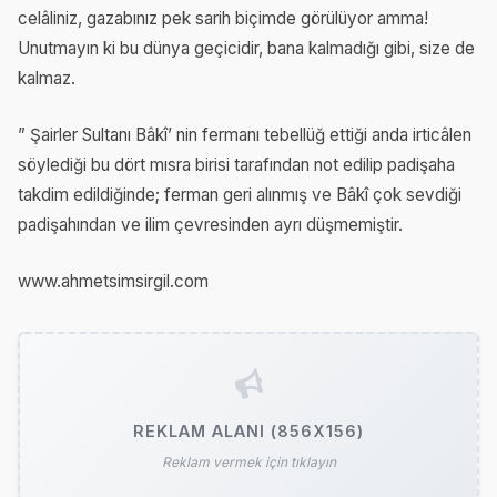
celâliniz, gazabınız pek sarih biçimde görülüyor amma!
Unutmayın ki bu dünya geçicidir, bana kalmadığı gibi, size de
kalmaz.
” Şairler Sultanı Bâkî’ nin fermanı tebellüğ ettiği anda irticâlen
söylediği bu dört mısra birisi tarafından not edilip padişaha
takdim edildiğinde; ferman geri alınmış ve Bâkî çok sevdiği
padişahından ve ilim çevresinden ayrı düşmemiştir.
www.ahmetsimsirgil.com
REKLAM ALANI (856X156)
Reklam vermek için tıklayın