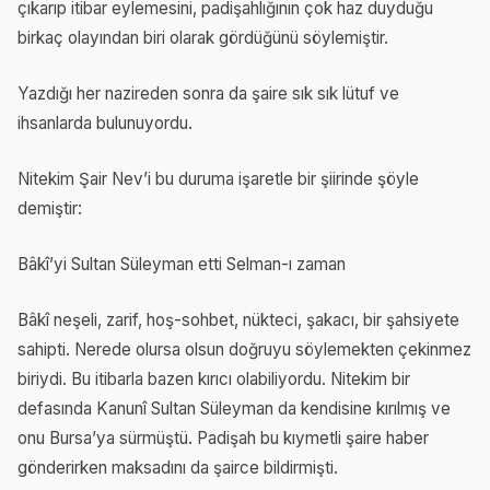
çıkarıp itibar eylemesini, padişahlığının çok haz duyduğu
birkaç olayından biri olarak gördüğünü söylemiştir.
Yazdığı her nazireden sonra da şaire sık sık lütuf ve
ihsanlarda bulunuyordu.
Nitekim Şair Nev’i bu duruma işaretle bir şiirinde şöyle
demiştir:
Bâkî’yi Sultan Süleyman etti Selman-ı zaman
Bâkî neşeli, zarif, hoş-sohbet, nükteci, şakacı, bir şahsiyete
sahipti. Nerede olursa olsun doğruyu söylemekten çekinmez
biriydi. Bu itibarla bazen kırıcı olabiliyordu. Nitekim bir
defasında Kanunî Sultan Süleyman da kendisine kırılmış ve
onu Bursa’ya sürmüştü. Padişah bu kıymetli şaire haber
gönderirken maksadını da şairce bildirmişti.