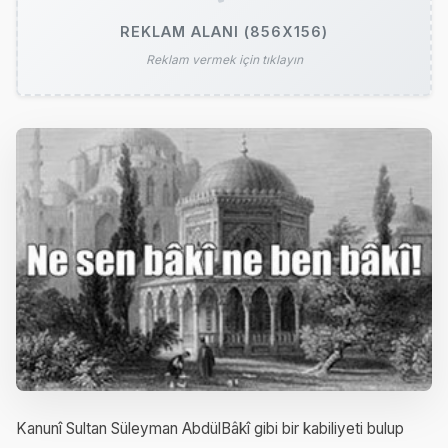
REKLAM ALANI (856X156)
Reklam vermek için tıklayın
Kanunî Sultan Süleyman AbdülBâkî gibi bir kabiliyeti bulup