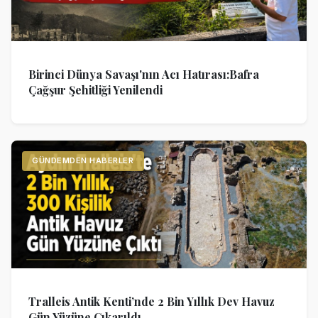
Birinci Dünya Savaşı'nın Acı Hatırası:Bafra
Çağşur Şehitliği Yenilendi
GÜNDEMDEN HABERLER
Tralleis Antik Kenti’nde 2 Bin Yıllık Dev Havuz
Gün Yüzüne Çıkarıldı