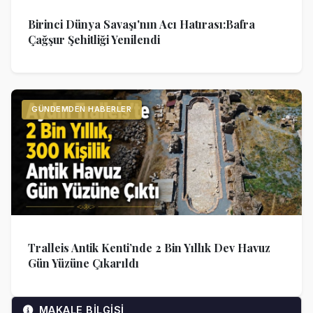
Birinci Dünya Savaşı'nın Acı Hatırası:Bafra
Çağşur Şehitliği Yenilendi
GÜNDEMDEN HABERLER
Tralleis Antik Kenti’nde 2 Bin Yıllık Dev Havuz
Gün Yüzüne Çıkarıldı
MAKALE BİLGİSİ