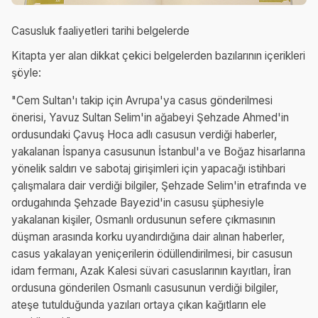
Casusluk faaliyetleri tarihi belgelerde
Kitapta yer alan dikkat çekici belgelerden bazılarının içerikleri
şöyle:
"Cem Sultan'ı takip için Avrupa'ya casus gönderilmesi
önerisi, Yavuz Sultan Selim'in ağabeyi Şehzade Ahmed'in
ordusundaki Çavuş Hoca adlı casusun verdiği haberler,
yakalanan İspanya casusunun İstanbul'a ve Boğaz hisarlarına
yönelik saldırı ve sabotaj girişimleri için yapacağı istihbari
çalışmalara dair verdiği bilgiler, Şehzade Selim'in etrafında ve
ordugahında Şehzade Bayezid'in casusu şüphesiyle
yakalanan kişiler, Osmanlı ordusunun sefere çıkmasının
düşman arasında korku uyandırdığına dair alınan haberler,
casus yakalayan yeniçerilerin ödüllendirilmesi, bir casusun
idam fermanı, Azak Kalesi süvari casuslarının kayıtları, İran
ordusuna gönderilen Osmanlı casusunun verdiği bilgiler,
ateşe tutulduğunda yazıları ortaya çıkan kağıtların ele