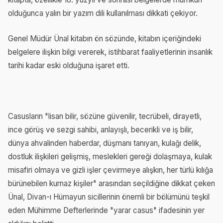
olduğunca yalın bir yazım dili kullanılması dikkati çekiyor.
Genel Müdür Ünal kitabın ön sözünde, kitabın içeriğindeki
belgelere ilişkin bilgi vererek, istihbarat faaliyetlerinin insanlık
tarihi kadar eski olduğuna işaret etti.
Casusların "lisan bilir, sözüne güvenilir, tecrübeli, dirayetli,
ince görüş ve sezgi sahibi, anlayışlı, becerikli ve iş bilir,
dünya ahvalinden haberdar, düşmanı tanıyan, kulağı delik,
dostluk ilişkileri gelişmiş, meslekleri gereği dolaşmaya, kulak
misafiri olmaya ve gizli işler çevirmeye alışkın, her türlü kılığa
bürünebilen kurnaz kişiler" arasından seçildiğine dikkat çeken
Ünal, Divan-ı Hümayun sicillerinin önemli bir bölümünü teşkil
eden Mühimme Defterlerinde "yarar casus" ifadesinin yer