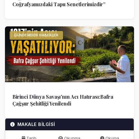
Coğrafyamızdaki Tapu Senetlerimizdir”
GÜNDEMDEN HABERLER
Birinci Dünya Savaşı'nın Acı Hatırası:Bafra
Çağşur Şehitliği Yenilendi
MAKALE BİLGİSİ
Tarih
Okunma
Okuma