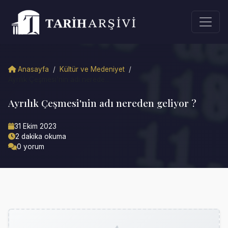
Anasayfa
/
Kültür ve Medeniyet
/
Ayrılık Çeşmesi'nin adı nerede...
Ayrılık Çeşmesi'nin adı nereden geliyor ?
31 Ekim 2023
2 dakika okuma
0 yorum