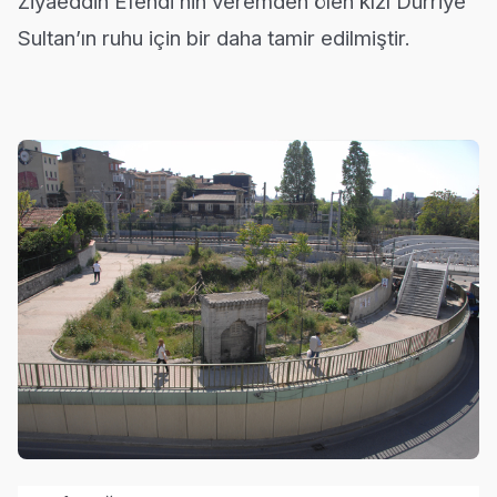
Ziyâeddin Efendi’nin veremden ölen kızı Dürriye
Sultan’ın ruhu için bir daha tamir edilmiştir.