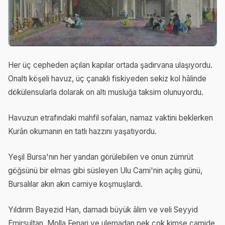
Her üç cepheden açılan kapılar ortada şadırvana ulaşıyordu.
Onaltı köşeli havuz, üç çanaklı fiskiyeden sekiz kol hâlinde
dökülensularla dolarak on altı musluğa taksim olunuyordu.
Havuzun etrafındaki mahfil sofaları, namaz vaktini beklerken
Kurân okumanın en tatlı hazzını yaşatıyordu.
Yeşil Bursa'nın her yandan görülebilen ve onun zümrüt
göğsünü bir elmas gibi süsleyen Ulu Cami'nin açılış günü,
Bursalılar akın akın camiye koşmuşlardı.
Yıldırım Bayezid Han, damadı büyük âlim ve veli Seyyid
Emirsultan, Molla Fenari ve ulemadan pek çok kimse camide