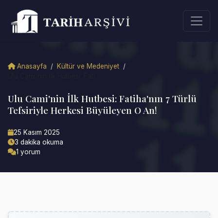
Anasayfa
/
Kültür ve Medeniyet
/
Ulu Cami'nin İlk Hutbesi: Fati...
Ulu Cami'nin İlk Hutbesi: Fatiha'nın 7 Türlü
Tefsiriyle Herkesi Büyüleyen O An!
25 Kasım 2025
3 dakika okuma
1 yorum