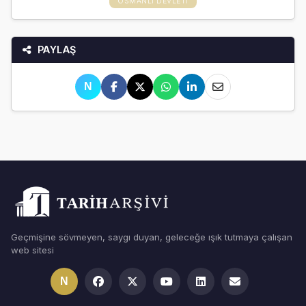
OSMANLI DEVLETI
PAYLAŞ
N
Geçmişine sövmeyen, saygı duyan, geleceğe ışık tutmaya çalışan
web sitesi
N