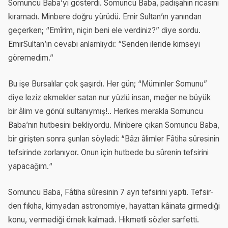
Somuncu Baba’yı gösterdi. Somuncu Baba, padişahın ricasını
kıramadı. Minbere doğru yürüdü. Emir Sultan’ın yanından
geçerken; “Emîrim, niçin beni ele verdiniz?” diye sordu.
EmirSultan’ın cevabı anlamlıydı: “Senden ileride kimseyi
göremedim.”
Bu işe Bursalılar çok şaşırdı. Her gün; “Müminler Somunu”
diye leziz ekmekler satan nur yüzlü insan, meğer ne büyük
bir âlim ve gönül sultanıymış!.. Herkes merakla Somuncu
Baba’nın hutbesini bekliyordu. Minbere çıkan Somuncu Baba,
bir girişten sonra şunları söyledi: “Bâzı âlimler Fâtiha sûresinin
tefsirinde zorlanıyor. Onun için hutbede bu sûrenin tefsirini
yapacağım.“
Somuncu Baba, Fâtiha sûresinin 7 ayrı tefsirini yaptı. Tefsir-
den fıkıha, kimyadan astronomiye, hayattan kâinata girmediği
konu, vermediği örnek kalmadı. Hikmetli sözler sarfetti.