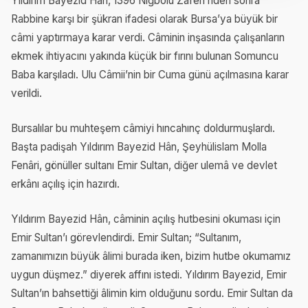
Yıldırım Bayezid Hân, 1396 Niğbolu Zaferi’nden sonra
Rabbine karşı bir şükran ifadesi olarak Bursa’ya büyük bir
câmi yaptırmaya karar verdi. Câminin inşasında çalışanların
ekmek ihtiyacını yakında küçük bir fırını bulunan Somuncu
Baba karşıladı. Ulu Câmii’nin bir Cuma günü açılmasına karar
verildi.
Bursalılar bu muhteşem câmiyi hıncahınç doldurmuşlardı.
Başta padişah Yıldırım Bayezid Hân, Şeyhülislam Molla
Fenâri, gönüller sultanı Emir Sultan, diğer ulemâ ve devlet
erkânı açılış için hazırdı.
Yıldırım Bayezid Hân, câminin açılış hutbesini okuması için
Emir Sultan’ı görevlendirdi. Emir Sultan; “Sultanım,
zamanımızın büyük âlimi burada iken, bizim hutbe okumamız
uygun düşmez.” diyerek affını istedi. Yıldırım Bayezid, Emir
Sultan’ın bahsettiği âlimin kim olduğunu sordu. Emir Sultan da