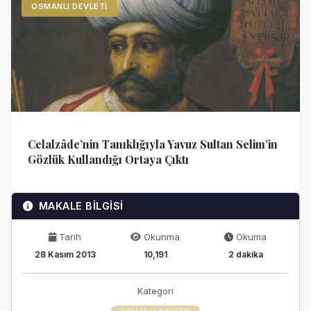
OSMANLI DEVLETI
Celalzâde’nin Tanıklığıyla Yavuz Sultan Selim’in
Gözlük Kullandığı Ortaya Çıktı
MAKALE BİLGİSİ
Tarih
Okunma
Okuma
28 Kasım 2013
10,191
2 dakika
Kategori