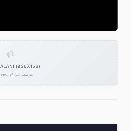
ALANI (856X156)
vermek için tıklayın