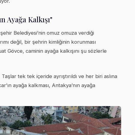
yor.
ın Ayağa Kalkışı"
kşehir Belediyesi’nin omuz omuza verdiği
ımı değil, bir şehrin kimliğinin korunması
t Gövce, caminin ayağa kalkışını şu sözlerle
şlar tek tek içeride ayrıştırıldı ve her biri aslına
ar’ın ayağa kalkması, Antakya’nın ayağa