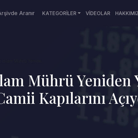
Arşivde Aranır
KATEGORİLER
VİDEOLAR
HAKKIMI
 İslam Mührü Yenide...
lam Mührü Yeniden Y
Camii Kapılarını Açı