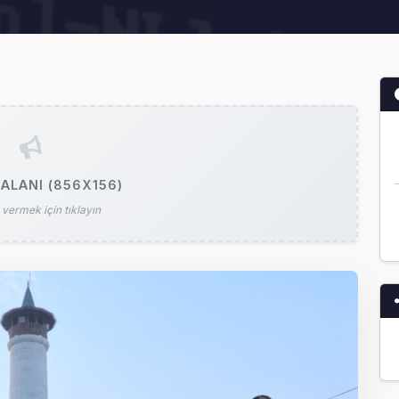
ALANI (856X156)
vermek için tıklayın