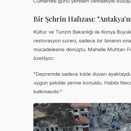
Cumartesi günü yeniden cemaatiyle buluşu
Bir Şehrin Hafızası: "Antakya’n
Kültür ve Turizm Bakanlığı ile Konya Büyü
restorasyon süreci, sadece bir binanın onar
mücadelesine dönüştü. Mahalle Muhtarı Fua
özetliyor:
"Depremde sadece kıble duvarı ayaktaydı. Ta
uygun şekilde yerine konuldu. Habibi Necc
kalkmasıdır."