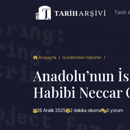
Tarih 
Anasayfa
/
Gündemden Haberler
/
Anadolu’nun
Anadolu’nun İs
Habibi Neccar 
26 Aralık 2025
2 dakika okuma
0 yorum