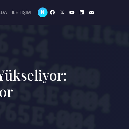
ZDA
İLETİŞİM
N
ükseliyor:
yor