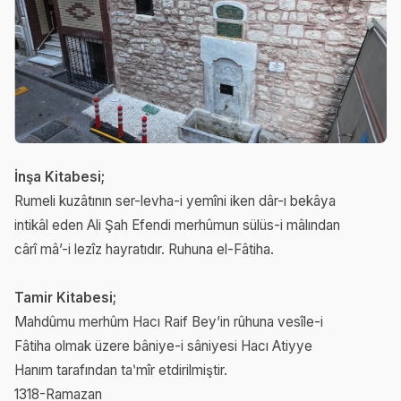
İnşa Kitabesi;
Rumeli kuzâtının ser-levha-i yemîni iken dâr-ı bekâya
intikâl eden Ali Şah Efendi merhûmun sülüs-i mâlından
cârî mâ’-i lezîz hayratıdır. Ruhuna el-Fâtiha.
Tamir Kitabesi;
Mahdûmu merhûm Hacı Raif Bey’in rûhuna vesîle-i
Fâtiha olmak üzere bâniye-i sâniyesi Hacı Atiyye
Hanım tarafından taʽmîr etdirilmiştir.
1318-Ramazan