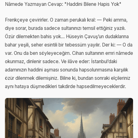
Nâmede Yazmayan Cevap: "Haddini Bilene Hapis Yok"
Frenkçeye çevirirler. O zaman perukalı kral: — Peki amma,
diye sorar, burada sadece sultanınızı temsil ettiğiniz yazılı.
Özür dilemekten bahis yok... Hüseyin Çavuş’un dudaklarına
bahar yeşili, seher esintili bir tebessüm yayılır. Der ki: — O da
var. Onu da ben söyleyeceğim. Cihan sultanının emri nâmede
okunmaz, dinlenir sadece. Ve ilâve eder: İstanbul’daki
adamınızın haddini aşması sonunda hapsolunmasına karşılık
özür dilenmek dilemişiniz. Biline ki, bundan sonraki elçileriniz
aynı hataya düşmedikleri takdirde hapsedilmeyeceklerdir.