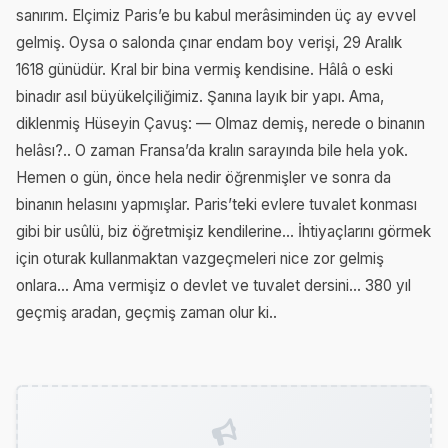
sanırım. Elçimiz Paris’e bu kabul merâsiminden üç ay evvel
gelmiş. Oysa o salonda çınar endam boy verişi, 29 Aralık
1618 günüdür. Kral bir bina vermiş kendisine. Hâlâ o eski
binadır asıl büyükelçiliğimiz. Şanına layık bir yapı. Ama,
diklenmiş Hüseyin Çavuş: — Olmaz demiş, nerede o binanın
helâsı?.. O zaman Fransa’da kralın sarayında bile hela yok.
Hemen o gün, önce hela nedir öğrenmişler ve sonra da
binanın helasını yapmışlar. Paris’teki evlere tuvalet konması
gibi bir usûlü, biz öğretmişiz kendilerine... İhtiyaçlarını görmek
için oturak kullanmaktan vazgeçmeleri nice zor gelmiş
onlara... Ama vermişiz o devlet ve tuvalet dersini... 380 yıl
geçmiş aradan, geçmiş zaman olur ki..