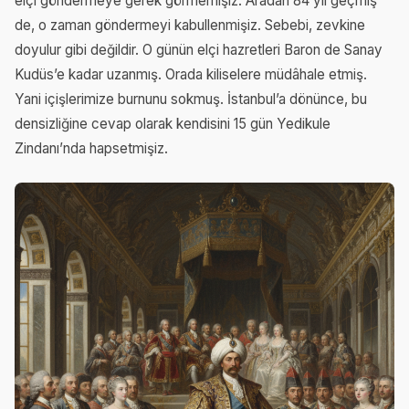
elçi göndermeye gerek görmemişiz. Aradan 84 yıl geçmiş
de, o zaman göndermeyi kabullenmişiz. Sebebi, zevkine
doyulur gibi değildir. O günün elçi hazretleri Baron de Sanay
Kudüs’e kadar uzanmış. Orada kiliselere müdâhale etmiş.
Yani içişlerimize burnunu sokmuş. İstanbul’a dönünce, bu
densizliğine cevap olarak kendisini 15 gün Yedikule
Zindanı’nda hapsetmişiz.