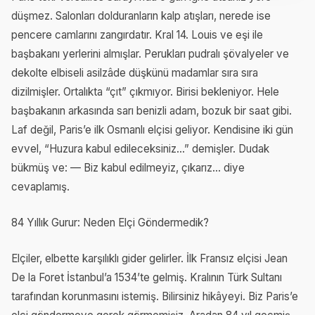
düşmez. Salonları dolduranların kalp atışları, nerede ise
pencere camlarını zangırdatır. Kral 14. Louis ve eşi ile
başbakanı yerlerini almışlar. Perukları pudralı şövalyeler ve
dekolte elbiseli asilzâde düşkünü madamlar sıra sıra
dizilmişler. Ortalıkta “çıt” çıkmıyor. Birisi bekleniyor. Hele
başbakanın arkasında sarı benizli adam, bozuk bir saat gibi.
Laf değil, Paris’e ilk Osmanlı elçisi geliyor. Kendisine iki gün
evvel, “Huzura kabul edileceksiniz...” demişler. Dudak
bükmüş ve: — Biz kabul edilmeyiz, çıkarız... diye
cevaplamış.
84 Yıllık Gurur: Neden Elçi Göndermedik?
Elçiler, elbette karşılıklı gider gelirler. İlk Fransız elçisi Jean
De la Foret İstanbul’a 1534’te gelmiş. Kralının Türk Sultanı
tarafından korunmasını istemiş. Bilirsiniz hikâyeyi. Biz Paris’e