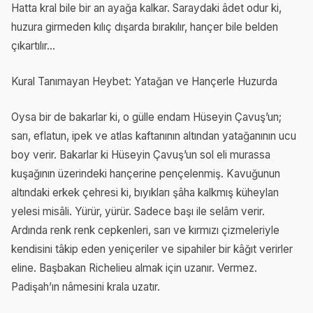
Hatta kral bile bir an ayağa kalkar. Saraydaki âdet odur ki,
huzura girmeden kılıç dışarda bırakılır, hançer bile belden
çıkartılır...
Kural Tanımayan Heybet: Yatağan ve Hançerle Huzurda
Oysa bir de bakarlar ki, o gülle endam Hüseyin Çavuş’un;
sarı, eflatun, ipek ve atlas kaftanının altından yatağanının ucu
boy verir. Bakarlar ki Hüseyin Çavuş’un sol eli murassa
kuşağının üzerindeki hançerine pençelenmiş. Kavuğunun
altındaki erkek çehresi ki, bıyıkları şâha kalkmış küheylan
yelesi misâli. Yürür, yürür. Sadece başı ile selâm verir.
Ardında renk renk cepkenleri, sarı ve kırmızı çizmeleriyle
kendisini tâkip eden yeniçeriler ve sipahiler bir kâğıt verirler
eline. Başbakan Richelieu almak için uzanır. Vermez.
Padişah’ın nâmesini krala uzatır.