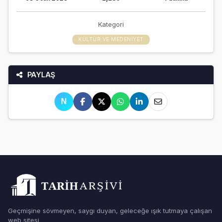
Kategori
KÜLTÜR VE MEDENIYET
PAYLAŞ
N
Geçmişine sövmeyen, saygı duyan, geleceğe ışık tutmaya çalışan
web sitesi