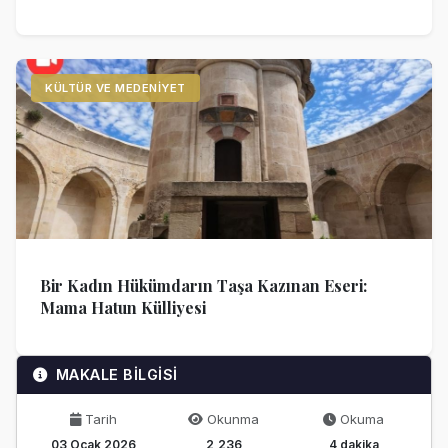
KÜLTÜR VE MEDENIYET
Bir Kadın Hükümdarın Taşa Kazınan Eseri:
Mama Hatun Külliyesi
MAKALE BİLGİSİ
Tarih
Okunma
Okuma
03 Ocak 2026
2,236
4 dakika