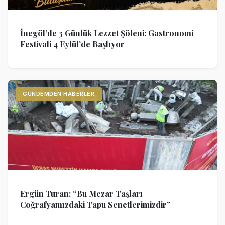
İnegöl’de 3 Günlük Lezzet Şöleni: Gastronomi
Festivali 4 Eylül’de Başlıyor
GÜNDEMDEN HABERLER
Ergün Turan: “Bu Mezar Taşları
Coğrafyamızdaki Tapu Senetlerimizdir”