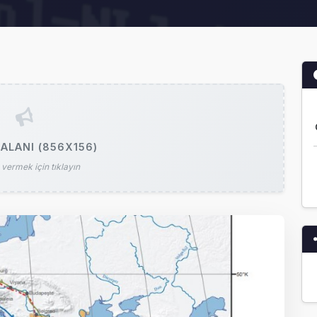
ALANI (856X156)
vermek için tıklayın