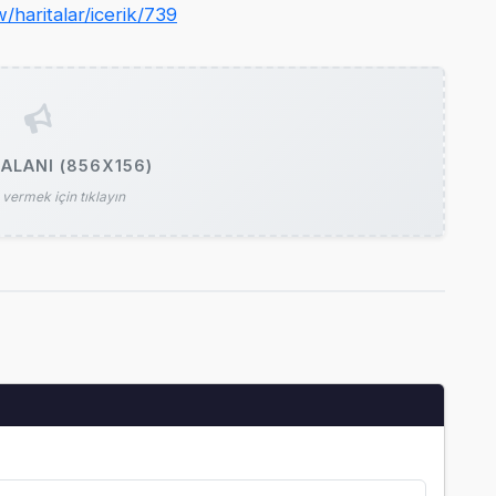
/haritalar/icerik/739
ALANI (856X156)
vermek için tıklayın