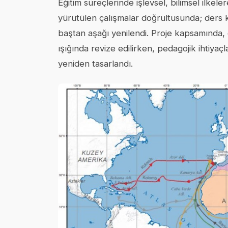
Eğitim süreçlerinde işlevsel, bilimsel ilke
yürütülen çalışmalar doğrultusunda; ders ki
baştan aşağı yenilendi. Proje kapsamında, d
ışığında revize edilirken, pedagojik ihtiyaçl
yeniden tasarlandı.