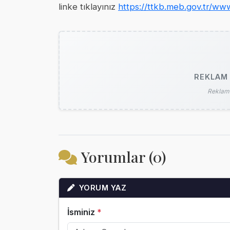
linke tıklayınız
https://ttkb.meb.gov.tr/www
REKLAM 
Reklam 
Yorumlar (0)
YORUM YAZ
İsminiz
*