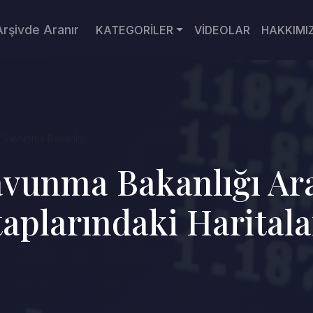
Arşivde Aranır
KATEGORİLER
VİDEOLAR
HAKKIMI
 Savunma Bakanlığı...
avunma Bakanlığı Ar
itaplarındaki Harital