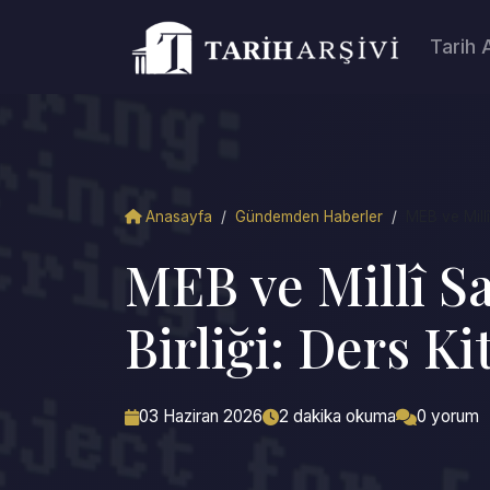
Tarih 
Anasayfa
/
Gündemden Haberler
/
MEB ve Millî
MEB ve Millî S
Birliği: Ders K
03 Haziran 2026
2 dakika okuma
0 yorum