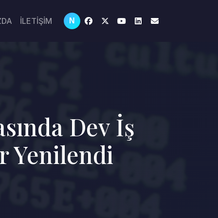
ZDA
İLETİŞİM
N
asında Dev İş
ar Yenilendi