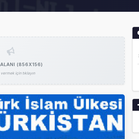
ALANI (856X156)
vermek için tıklayın