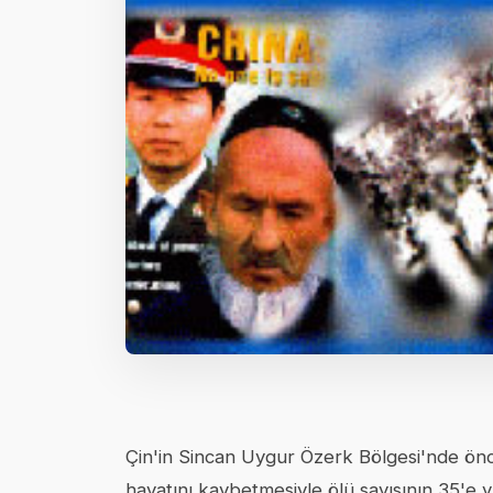
Çin'in Sincan Uygur Özerk Bölgesi'nde önc
hayatını kaybetmesiyle ölü sayısının 35'e yü