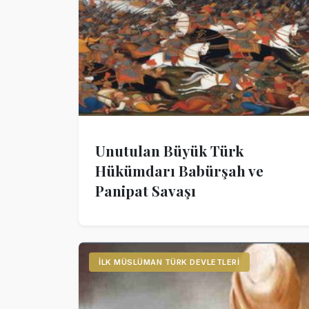
Unutulan Büyük Türk
Hükümdarı Babürşah ve
Panipat Savaşı
İLK MÜSLÜMAN TÜRK DEVLETLERI