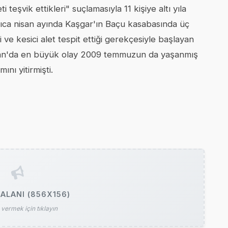
teşvik ettikleri" suçlamasıyla 11 kişiye altı yıla
yrıca nisan ayında Kaşgar'ın Baçu kasabasında üç
 ve kesici alet tespit ettiği gerekçesiyle başlayan
incan'da en büyük olay 2009 temmuzun da yaşanmış
nı yitirmişti.
ALANI (856X156)
vermek için tıklayın