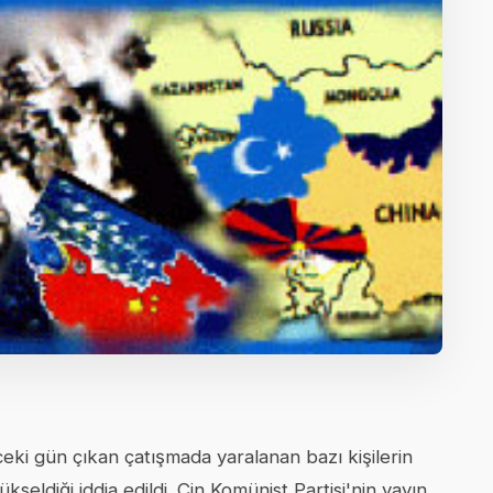
eki gün çıkan çatışmada yaralanan bazı kişilerin
kseldiği iddia edildi. Çin Komünist Partisi'nin yayın