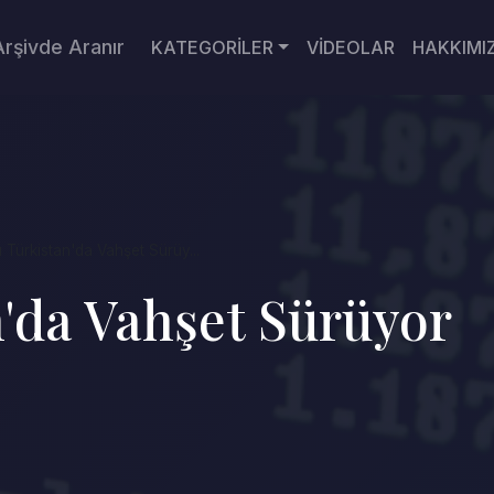
Arşivde Aranır
KATEGORİLER
VİDEOLAR
HAKKIMI
Türkistan'da Vahşet Sürüy...
'da Vahşet Sürüyor