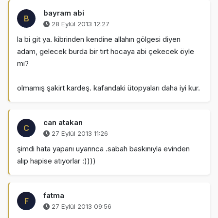
bayram abi
B
28 Eylül 2013 12:27
la bi git ya. kibrinden kendine allahın gölgesi diyen
adam, gelecek burda bir tırt hocaya abi çekecek öyle
mi?
olmamış şakirt kardeş. kafandaki ütopyaları daha iyi kur.
can atakan
C
27 Eylül 2013 11:26
şimdi hata yapanı uyarınca .sabah baskınıyla evinden
alıp hapise atıyorlar :))))
fatma
F
27 Eylül 2013 09:56