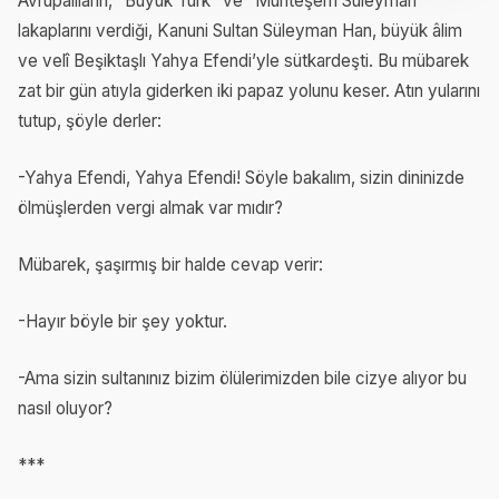
Avrupalıların, “Büyük Türk” ve “Muhteşem Süleyman”
lakaplarını verdiği, Kanuni Sultan Süleyman Han, büyük âlim
ve velî Beşiktaşlı Yahya Efendi’yle sütkardeşti. Bu mübarek
zat bir gün atıyla giderken iki papaz yolunu keser. Atın yularını
tutup, şöyle derler:
-Yahya Efendi, Yahya Efendi! Söyle bakalım, sizin dininizde
ölmüşlerden vergi almak var mıdır?
Mübarek, şaşırmış bir halde cevap verir:
-Hayır böyle bir şey yoktur.
-Ama sizin sultanınız bizim ölülerimizden bile cizye alıyor bu
nasıl oluyor?
***