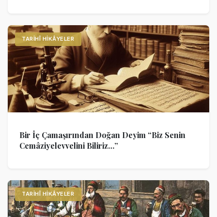
TARIHÎ HIKÂYELER
Bir İç Çamaşırından Doğan Deyim “Biz Senin
Cemâziyelevvelini Biliriz…”
TARIHÎ HIKÂYELER