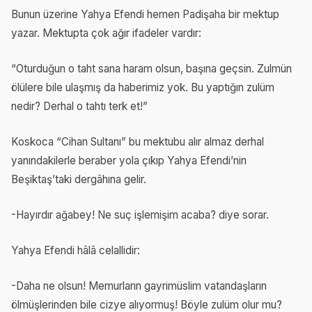
Bunun üzerine Yahya Efendi hemen Padişaha bir mektup
yazar. Mektupta çok ağır ifadeler vardır:
“Oturduğun o taht sana haram olsun, başına geçsin. Zulmün
ölülere bile ulaşmış da haberimiz yok. Bu yaptığın zulüm
nedir? Derhal o tahtı terk et!”
Koskoca “Cihan Sultanı” bu mektubu alır almaz derhal
yanındakilerle beraber yola çıkıp Yahya Efendi’nin
Beşiktaş’taki dergâhına gelir.
-Hayırdır ağabey! Ne suç işlemişim acaba? diye sorar.
Yahya Efendi hâlâ celallidir:
-Daha ne olsun! Memurların gayrimüslim vatandaşların
ölmüşlerinden bile cizye alıyormuş! Böyle zulüm olur mu?