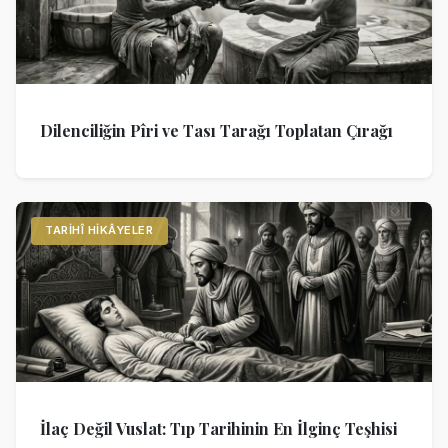
Dilenciliğin Pîri ve Tası Tarağı Toplatan Çırağı
TARIHÎ HIKÂYELER
İlaç Değil Vuslat: Tıp Tarihinin En İlginç Teşhisi