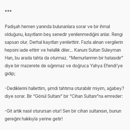
***
Padişah hemen yanında bulunanlara sorar ve bir ihmal
olduğunu, kayıtların beş senedir yenilenmediğini anlar. Rengi
sapsarı olur. Derhal kayıtları yenilettirir. Fazla alınan vergilerin
hepsini iade ettirir ve helallik diler... Kanuni Sultan Süleyman
Han, bu arada tahta da oturmaz. “Memurlarımın bir hatasıdır”
diye bir mazerete de sığınmaz ve doğruca Yahya Efendi’ye
gidip;
-Dediklerini hallettim, şimdi tahtıma oturabilir miyim, ağabey?
diye sorar. Bir “Gönül Sultanı” bir “Cihan Sultanı”na emreder:
-Git artık nasıl oturursan otur! Sen bir cihan sultanısın, bunun
gereğini hakkıyla yerine getir!