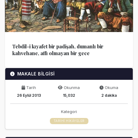
Tebdil-i kıyafet bir padişah, dumanlı bir
kahvehane, affı olmayan bir gece
MAKALE BİLGİSİ
Tarih
Okunma
Okuma
26 Eylül 2013
15,032
2 dakika
Kategori
TARIHÎ HIKÂYELER