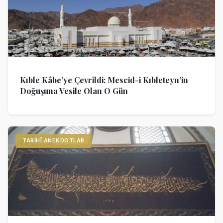
Kıble Kâbe’ye Çevrildi: Mescid-i Kıbleteyn’in
Doğuşuna Vesile Olan O Gün
TARIHÎ ANEKDOTLAR