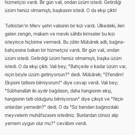
hizmetçisi vardı. Bir gün vali, ondan üzüm istedi. Getirdiği
üzüm henüz olmamıştı, başkasını istedi. O da ekşi çıktı!
Türkistan'ın Merv şehri valisinin bir kızı vardı. Ülkedeki, ileri
gelen zengin, makam ve mevki sâhibi kimseler bu kızı
isteyince hiçbirine vermedi. Bu zâtın Mübârek adlı, bağına-
bahçesine bakan bir hizmetçisi vardı. Bir gün vali, ondan
üzüm istedi. Getirdiği üzüm henüz olmamıştı, başka üzüm
istedi. O da ekşi çıktı. Vali bey, "Bahçede o kadar üzüm var,
niçin böyle üzüm getiriyorsun?" dedi. Mübârek; "Efendim!
Ekşisini tatlısını bilmiyorum!" diye cevap verdi. Vali bey;
"Sübhanallah iki aydır bağdasın, daha hangisinin ekşi,
hangisinin tatlı olduğunu bilmiyorsun" diye çıkıştı ve "Niçin
onlardan yemedin?" dedi. O da "Siz benden bağınızdaki
meyvelerin muhâfazasını istediniz. Bunlardan izinsiz alıp
yemem uygun olur mu?" cevâbını verdi.