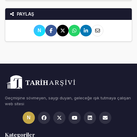
PAYLAŞ
N
Geçmişine sövmeyen, saygı duyan, geleceğe ışık tutmaya çalışan
web sitesi
N
Kategoriler