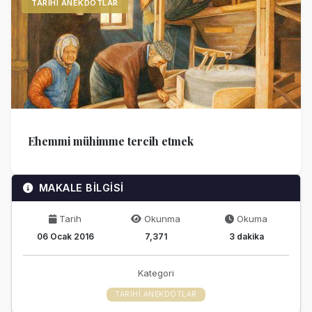
TARIHÎ ANEKDOTLAR
Ehemmi mühimme tercih etmek
MAKALE BİLGİSİ
Tarih
Okunma
Okuma
06 Ocak 2016
7,371
3 dakika
Kategori
TARIHÎ ANEKDOTLAR