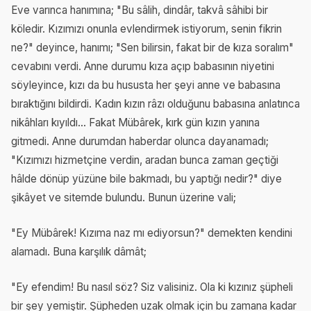
Eve varınca hanımına; "Bu sâlih, dindâr, takvâ sâhibi bir
köledir. Kızımızı onunla evlendirmek istiyorum, senin fikrin
ne?" deyince, hanımı; "Sen bilirsin, fakat bir de kıza soralım"
cevabını verdi. Anne durumu kıza açıp babasının niyetini
söyleyince, kızı da bu hususta her şeyi anne ve babasına
bıraktığını bildirdi. Kadın kızın râzı olduğunu babasına anlatınca
nikâhları kıyıldı... Fakat Mübârek, kırk gün kızın yanına
gitmedi. Anne durumdan haberdar olunca dayanamadı;
"Kızımızı hizmetçine verdin, aradan bunca zaman geçtiği
hâlde dönüp yüzüne bile bakmadı, bu yaptığı nedir?" diye
şikâyet ve sitemde bulundu. Bunun üzerine vali;
"Ey Mübârek! Kızıma naz mı ediyorsun?" demekten kendini
alamadı. Buna karşılık dâmât;
"Ey efendim! Bu nasıl söz? Siz valisiniz. Ola ki kızınız şüpheli
bir şey yemiştir. Şüpheden uzak olmak için bu zamana kadar