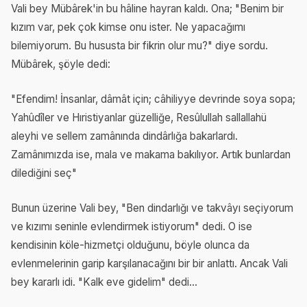
Vali bey Mübârek'in bu hâline hayran kaldı. Ona; "Benim bir
kızım var, pek çok kimse onu ister. Ne yapacağımı
bilemiyorum. Bu hususta bir fikrin olur mu?" diye sordu.
Mübârek, şöyle dedi:
"Efendim! İnsanlar, dâmât için; câhiliyye devrinde soya sopa;
Yahûdîler ve Hıristiyanlar güzelliğe, Resûlullah sallallahü
aleyhi ve sellem zamânında dindârlığa bakarlardı.
Zamânımızda ise, mala ve makama bakılıyor. Artık bunlardan
dilediğini seç"
Bunun üzerine Vali bey, "Ben dindarlığı ve takvâyı seçiyorum
ve kızımı seninle evlendirmek istiyorum" dedi. O ise
kendisinin köle-hizmetçi olduğunu, böyle olunca da
evlenmelerinin garip karşılanacağını bir bir anlattı. Ancak Vali
bey kararlı idi. "Kalk eve gidelim" dedi...