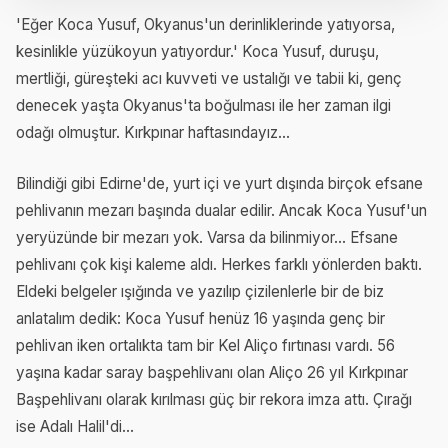
'Eğer Koca Yusuf, Okyanus'un derinliklerinde yatıyorsa,
kesinlikle yüzükoyun yatıyordur.' Koca Yusuf, duruşu,
mertliği, güreşteki acı kuvveti ve ustalığı ve tabii ki, genç
denecek yaşta Okyanus'ta boğulması ile her zaman ilgi
odağı olmuştur. Kırkpınar haftasındayız…
Bilindiği gibi Edirne'de, yurt içi ve yurt dışında birçok efsane
pehlivanın mezarı başında dualar edilir. Ancak Koca Yusuf'un
yeryüzünde bir mezarı yok. Varsa da bilinmiyor… Efsane
pehlivanı çok kişi kaleme aldı. Herkes farklı yönlerden baktı.
Eldeki belgeler ışığında ve yazılıp çizilenlerle bir de biz
anlatalım dedik: Koca Yusuf henüz 16 yaşında genç bir
pehlivan iken ortalıkta tam bir Kel Aliço fırtınası vardı. 56
yaşına kadar saray başpehlivanı olan Aliço 26 yıl Kırkpınar
Başpehlivanı olarak kırılması güç bir rekora imza attı. Çırağı
ise Adalı Halil'di...