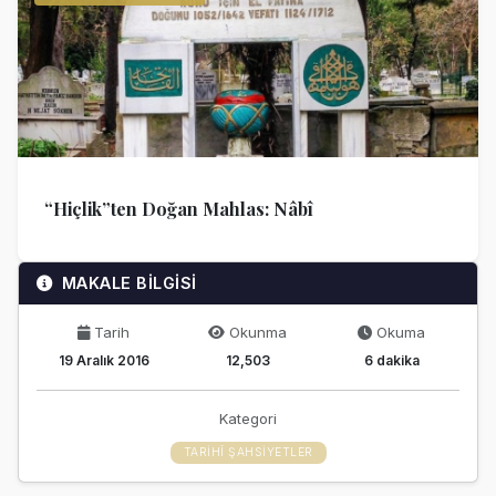
“Hiçlik”ten Doğan Mahlas: Nâbî
MAKALE BİLGİSİ
Tarih
Okunma
Okuma
19 Aralık 2016
12,503
6 dakika
Kategori
TARIHÎ ŞAHSIYETLER