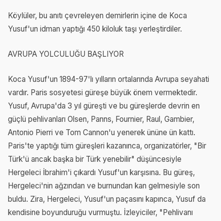
Köylüler, bu anıtı çevreleyen demirlerin içine de Koca
Yusuf'un idman yaptığı 450 kiloluk taşı yerleştirdiler.
AVRUPA YOLCULUĞU BAŞLIYOR
Koca Yusuf'un 1894-97'lı yılların ortalarında Avrupa seyahati
vardır. Paris sosyetesi güreşe büyük önem vermektedir.
Yusuf, Avrupa'da 3 yıl güreşti ve bu güreşlerde devrin en
güçlü pehlivanları Olsen, Panns, Fournier, Raul, Gambier,
Antonio Pierri ve Tom Cannon'u yenerek ününe ün kattı.
Paris'te yaptığı tüm güreşleri kazanınca, organizatörler, "Bir
Türk'ü ancak başka bir Türk yenebilir" düşüncesiyle
Hergeleci İbrahim'i çıkardı Yusuf'un karşısına. Bu güreş,
Hergeleci'nin ağzından ve burnundan kan gelmesiyle son
buldu. Zira, Hergeleci, Yusuf'un paçasını kapınca, Yusuf da
kendisine boyunduruğu vurmuştu. İzleyiciler, "Pehlivanı