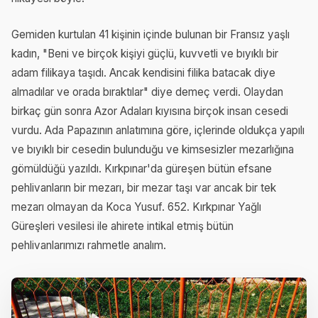
Gemiden kurtulan 41 kişinin içinde bulunan bir Fransız yaşlı
kadın, "Beni ve birçok kişiyi güçlü, kuvvetli ve bıyıklı bir
adam filikaya taşıdı. Ancak kendisini filika batacak diye
almadılar ve orada bıraktılar" diye demeç verdi. Olaydan
birkaç gün sonra Azor Adaları kıyısına birçok insan cesedi
vurdu. Ada Papazının anlatımına göre, içlerinde oldukça yapılı
ve bıyıklı bir cesedin bulunduğu ve kimsesizler mezarlığına
gömüldüğü yazıldı. Kırkpınar'da güreşen bütün efsane
pehlivanların bir mezarı, bir mezar taşı var ancak bir tek
mezarı olmayan da Koca Yusuf. 652. Kırkpınar Yağlı
Güreşleri vesilesi ile ahirete intikal etmiş bütün
pehlivanlarımızı rahmetle analım.