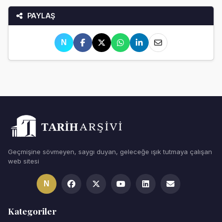
PAYLAŞ
N
Geçmişine sövmeyen, saygı duyan, geleceğe ışık tutmaya çalışan
web sitesi
N
Kategoriler