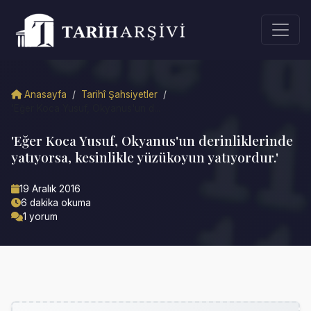
Anasayfa
/
Tarihî Şahsiyetler
/
'Eğer Koca Yusuf, Okyanus'un d...
'Eğer Koca Yusuf, Okyanus'un derinliklerinde
yatıyorsa, kesinlikle yüzükoyun yatıyordur.'
19 Aralık 2016
6 dakika okuma
1 yorum