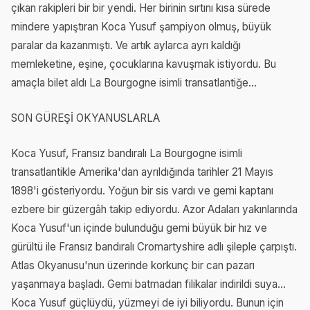
çıkan rakipleri bir bir yendi. Her birinin sırtını kısa sürede
mindere yapıştıran Koca Yusuf şampiyon olmuş, büyük
paralar da kazanmıştı. Ve artık aylarca ayrı kaldığı
memleketine, eşine, çocuklarına kavuşmak istiyordu. Bu
amaçla bilet aldı La Bourgogne isimli transatlantiğe…
SON GÜREŞİ OKYANUSLARLA
Koca Yusuf, Fransız bandıralı La Bourgogne isimli
transatlantikle Amerika'dan ayrıldığında tarihler 21 Mayıs
1898'i gösteriyordu. Yoğun bir sis vardı ve gemi kaptanı
ezbere bir güzergâh takip ediyordu. Azor Adaları yakınlarında
Koca Yusuf'un içinde bulunduğu gemi büyük bir hız ve
gürültü ile Fransız bandıralı Cromartyshire adlı şileple çarpıştı.
Atlas Okyanusu'nun üzerinde korkunç bir can pazarı
yaşanmaya başladı. Gemi batmadan filikalar indirildi suya…
Koca Yusuf güçlüydü, yüzmeyi de iyi biliyordu. Bunun için