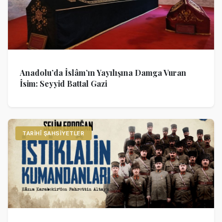
Anadolu’da İslâm’ın Yayılışına Damga Vuran
İsim: Seyyid Battal Gazi
TARIHÎ ŞAHSIYETLER