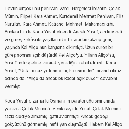
Devrin birçok ünlü pehlivanı vardı: Hergeleci İbrahim, Çolak
Mümin, Filipeli Kara Ahmet, Kurtdereli Mehmet Pehlivan, Filiz
Nurullah, Kara Ahmet, Katrancı Mehmet, Makarnacı gibi…
Bunlara bir de Koca Yusuf eklendi. Ancak Yusuf, acı kuvveti
ve güreş zekâsı ile yaşıtlarını bir bir aradan çıkarıp genç
yaşında Kel Aliço'nun karşısına dikilmişti. Uzun süren bir
güreş sonrası açık düşürdü Kel Aliço'yu. Yılların Aliço'su,
Yusuf'un kispetine vurarak yenildiğini kabul etmişti. Koca
Yusuf, "Usta henüz yeterince açık düşmedin" tarzında itiraz
edince de, "Aliço da ancak bu kadar açık düşer" cevabını
vermişti.
Koca Yusuf o zamanki Osmanlı İmparatorluğu sınırlarında
yalnızca Çolak Mümin'e yenik sayıldı. Yusuf, Çolak Mümin'i
fazla ciddiye almamış, gafil avlanmıştı. Ancak göbeği
gökyüzünü görmemiş, hafif yan düşmüştü. Hakem Kel Aliço