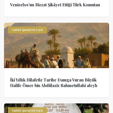
Venizelos'un Bizzat Şikâyet Ettiği Türk Komutan
TARIHÎ ŞAHSIYETLER
İki Yıllık Hilafetle Tarihe Damga Vuran Büyük
Halife Ömer bin Abdülaziz Rahmetullahi aleyh
TARIHÎ ŞAHSIYETLER