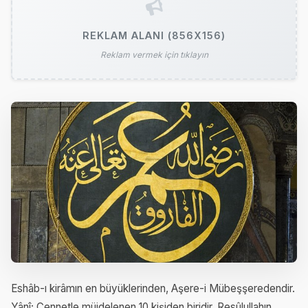
REKLAM ALANI (856X156)
Reklam vermek için tıklayın
Eshâb-ı kirâmın en büyüklerinden, Aşere-i Mübeşşeredendir.
Yânî; Cennetle müjdelenen 10 kişiden biridir. Resûlullahın