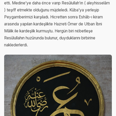
etti. Medine’ye daha önce varıp Resûlullah’ın ( aleyhisselâm
) teşrîf etmekte olduğunu müjdeledi. Kûba’ya yerleşip
Peygamberimizi karşıladı. Hicretten sonra Eshâb-ı kiram
arasında yapılan kardeşlikte Hazreti Ömer de Utban İbni
Mâlik ile kardeşlik kurmuştu. Hergün biri nöbetleşe
Resûlullahın huzûrunda bulunur, duyduklarını birbirine
naklederlerdi.