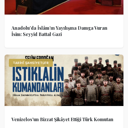
Anadolu’da İslâm’ın Yayılışına Damga Vuran
İsim: Seyyid Battal Gazi
TARIHÎ ŞAHSIYETLER
Venizelos'un Bizzat Şikâyet Ettiği Türk Komutan