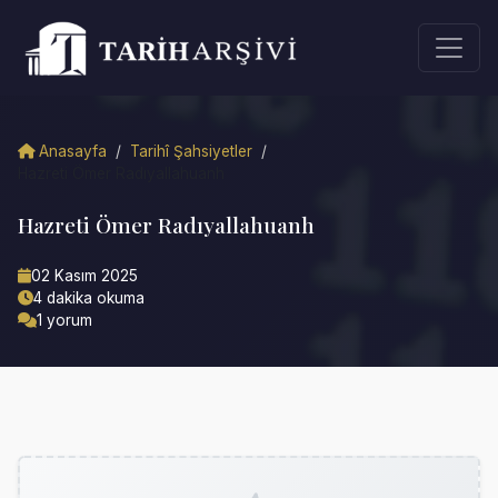
Anasayfa
/
Tarihî Şahsiyetler
/
Hazreti Ömer Radıyallahuanh
Hazreti Ömer Radıyallahuanh
02 Kasım 2025
4 dakika okuma
1 yorum