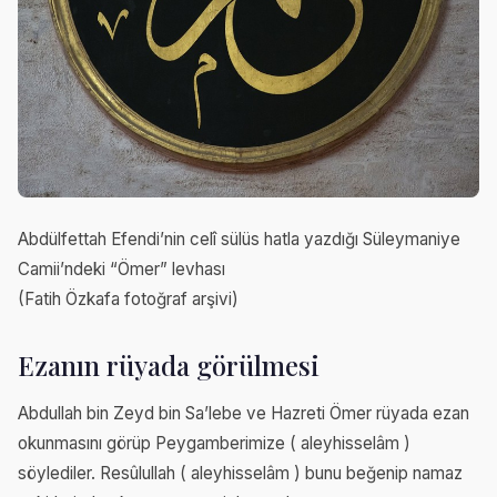
Abdülfettah Efendi’nin celî sülüs hatla yazdığı Süleymaniye
Camii’ndeki “Ömer” levhası
(Fatih Özkafa fotoğraf arşivi)
Ezanın rüyada görülmesi
Abdullah bin Zeyd bin Sa’lebe ve Hazreti Ömer rüyada ezan
okunmasını görüp Peygamberimize ( aleyhisselâm )
söylediler. Resûlullah ( aleyhisselâm ) bunu beğenip namaz