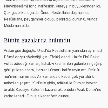
(aleyhisselâm) ikinci halîfesidir. Kureyş'in büyüklerinden idi.
Çok güzel konuşurdu. Önce, Resûlullaha düşman idi.
Resûlullaha, peygamber olduğu bildirildiği günün 6. yılında,
Müslüman oldu.
Bütün gazalarda bulundu
Arslan gibi döğüştü. Uhud'da Resûlullahın yanından ayrılmadı.
Dâimâ doğru söylediği için (Fårûk) dendi. Halife Ebû Bekir,
vefât edeceği zaman, Eshâb-ı kirâmın ileri gelenlerini çağırıp
görüştükten sonra, Hazret-i Ömer'i halife tayin etti. Emîr-ül
mü'minin ismini aldı. Az zamanda o kadar çok yer aldı ki,
tarihçileri şaşırttı. Kudüs'e gidip, adâleti ile Rumları hayran
bıraktı. Kadsiye Zaferi'ni kazanarak, orduları Azak Denizi'ne
kadar ilerledi. Tunus'a kadar feth olundu.