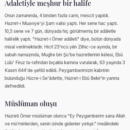
Adaletiyle meşhur bir halife
Onun zamanında, 4 binden fazla cami, mescit yapıldı.
Hazret-i Muaviye'yi Şam valisi yaptı. Her sene hac yaptı.
10,5 sene ve 7 gün, dünyada hiç görülmemiş bir adâletle
haliſelik yaptı. "Hazret-i Ömer adâleti" diye, bütün dünyada
misal verilmektedir. Hicrî 23'ncü yılın Zilhic-ce ayında, bir
sabah namazında, Mugîre bin Şu'be hazretlerinin kölesi, Ebû
Lülü' Firuz ta-rafından bıçakla karnına vurularak, 63 yaşında 3
Kasım 644'de şehîd edildi. Peygamberimizin kabrinin
bulunduğu Hücre-i Se'âdette, Hazret-i Ebû Bekir'in yanına
defnedildi.
Müslüman oluşu
Hazreti Ömer müslüman olunca “Ey Peygamberim sana Allah
ve mü’minlerden, senin izinde gidenler yetişir.” meâlindeki