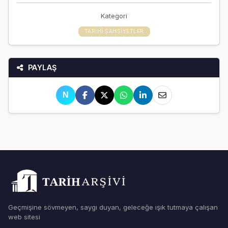
Kategori
TARIHÎ ŞAHSIYETLER
PAYLAŞ
N
Geçmişine sövmeyen, saygı duyan, geleceğe ışık tutmaya çalışan
web sitesi