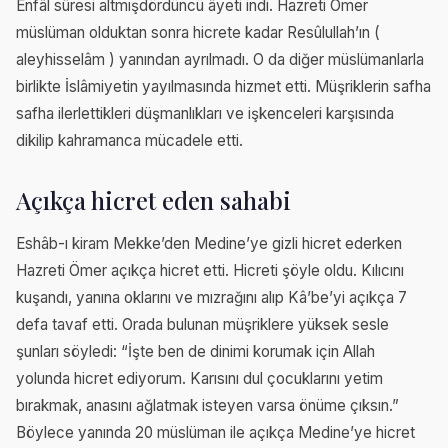
Enfâl sûresi altmışdördüncü âyeti indi. Hazreti Ömer
müslüman olduktan sonra hicrete kadar Resûlullah’ın (
aleyhisselâm ) yanından ayrılmadı. O da diğer müslümanlarla
birlikte İslâmiyetin yayılmasında hizmet etti. Müşriklerin safha
safha ilerlettikleri düşmanlıkları ve işkenceleri karşısında
dikilip kahramanca mücadele etti.
Açıkça hicret eden sahabi
Eshâb-ı kiram Mekke’den Medine’ye gizli hicret ederken
Hazreti Ömer açıkça hicret etti. Hicreti şöyle oldu. Kılıcını
kuşandı, yanına oklarını ve mızrağını alıp Kâ’be’yi açıkça 7
defa tavaf etti. Orada bulunan müşriklere yüksek sesle
şunları söyledi: “İşte ben de dinimi korumak için Allah
yolunda hicret ediyorum. Karısını dul çocuklarını yetim
bırakmak, anasını ağlatmak isteyen varsa önüme çıksın.”
Böylece yanında 20 müslüman ile açıkça Medine’ye hicret