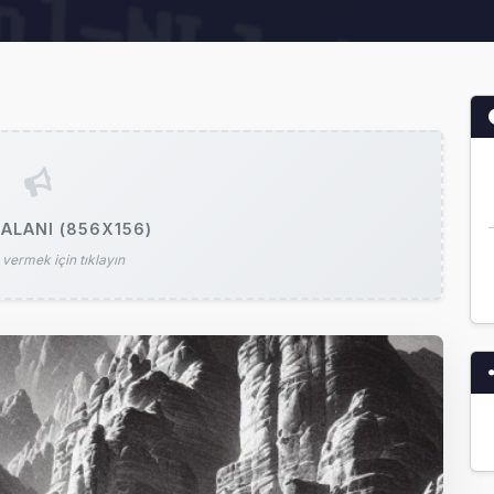
ALANI (856X156)
vermek için tıklayın