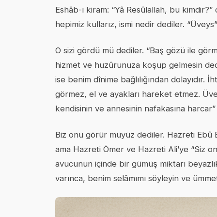
Eshâb-ı kiram: “Yâ Resûlallah, bu kimdir?” d
hepimiz kullarız, ismi nedir dediler. “Üveys
O sizi gördü mü dediler. “Baş gözü ile gör
hizmet ve huzûrunuza koşup gelmesin dedile
ise benim dînime bağlılığından dolayıdır. İht
görmez, el ve ayakları hareket etmez. Üvey
kendisinin ve annesinin nafakasına harcar
Biz onu görür müyüz dediler. Hazreti Ebû
ama Hazreti Ömer ve Hazreti Ali’ye “Siz on
avucunun içinde bir gümüş miktarı beyazlık 
varınca, benim selâmımı söyleyin ve ümmet