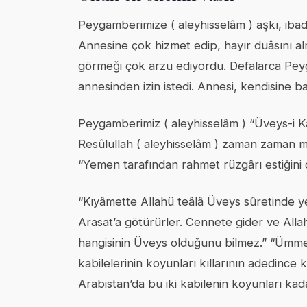
Peygamberimize ( aleyhisselâm ) aşkı, ibad
Annesine çok hizmet edip, hayır duâsını alm
görmeği çok arzu ediyordu. Defalarca Peyg
annesinden izin istedi. Annesi, kendisine b
Peygamberimiz ( aleyhisselâm ) “Üveys-i Karn
Resûlullah ( aleyhisselâm ) zaman zaman
“Yemen tarafından rahmet rüzgârı estiğin
“Kıyâmette Allahü teâlâ Üveys sûretinde ye
Arasat’a götürürler. Cennete gider ve Allah
hangisinin Üveys olduğunu bilmez.” “Ümmet
kabilelerinin koyunları kıllarının adedince
Arabistan’da bu iki kabilenin koyunları ka