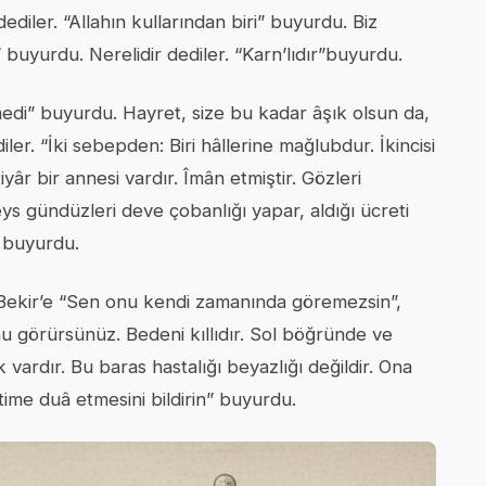
ediler. “Allahın kullarından biri” buyurdu. Biz
” buyurdu. Nerelidir dediler. “Karn’lıdır”buyurdu.
medi” buyurdu. Hayret, size bu kadar âşık olsun da,
r. “İki sebepden: Biri hâllerine mağlubdur. İkincisi
iyâr bir annesi vardır. Îmân etmiştir. Gözleri
s gündüzleri deve çobanlığı yapar, aldığı ücreti
” buyurdu.
 Bekir’e “Sen onu kendi zamanında göremezsin”,
u görürsünüz. Bedeni kıllıdır. Sol böğründe ve
vardır. Bu baras hastalığı beyazlığı değildir. Ona
ime duâ etmesini bildirin” buyurdu.