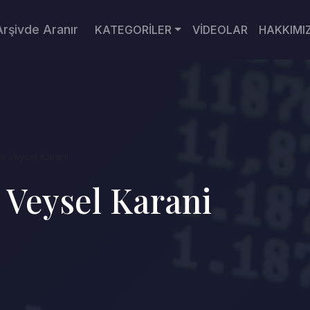
Arşivde Aranır
KATEGORİLER
VİDEOLAR
HAKKIMI
de Veysel Karani
 Veysel Karani