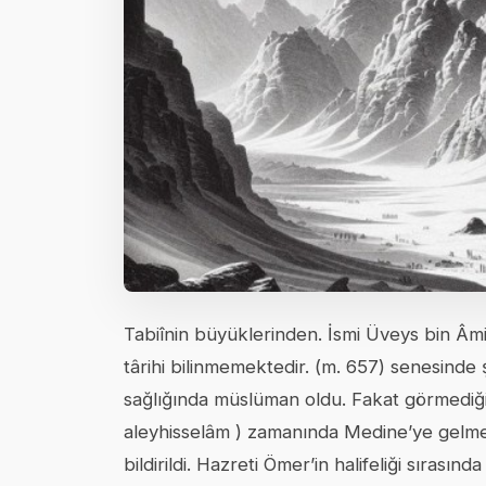
Tabiînin büyüklerinden. İsmi Üveys bin Â
târihi bilinmemektedir. (m. 657) senesinde 
sağlığında müslüman oldu. Fakat görmediği
aleyhisselâm ) zamanında Medine’ye gelmed
bildirildi. Hazreti Ömer’in halifeliği sıras