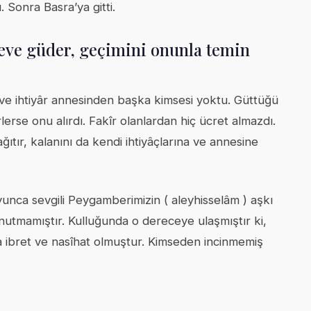
Sonra Basra’ya gitti.
deve güder, geçimini onunla temin
 ve ihtiyâr annesinden başka kimsesi yoktu. Güttüğü
rlerse onu alırdı. Fakîr olanlardan hiç ücret almazdı.
ağıtır, kalanını da kendi ihtiyâçlarına ve annesine
ca sevgili Peygamberimizin ( aleyhisselâm ) aşkı
unutmamıştır. Kulluğunda o dereceye ulaşmıştır ki,
ra ibret ve nasîhat olmuştur. Kimseden incinmemiş