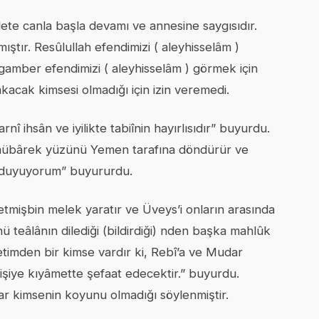
ete canla başla devamı ve annesine saygısıdır.
ıştır. Resûlullah efendimizi ( aleyhisselâm )
amber efendimizi ( aleyhisselâm ) görmek için
akacak kimsesi olmadığı için izin veremedi.
î ihsân ve iyilikte tabiînin hayırlısıdır” buyurdu.
 mübârek yüzünü Yemen tarafına döndürür ve
i duyuyorum” buyururdu.
tmişbin melek yaratır ve Üveys’i onların arasında
ü teâlânın dilediği (bildirdiği) nden başka mahlûk
imden bir kimse vardır ki, Rebî’a ve Mudar
 kişiye kıyâmette şefaat edecektir.” buyurdu.
dar kimsenin koyunu olmadığı söylenmiştir.