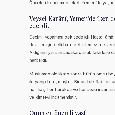
Önceleri kendi memleketi Yemen’de yaşadı. 
Veysel Karânî, Yemen’de iken 
ederdi.
Geçimi, yaşaması pek sade idi. Hasta, âmâ
develer için belli bir ücret istemez, ne veri
Aldığının yarısını sadaka olarak fakîrlere d
harcardı.
Müslüman olduktan sonra bütün ömrü boyun
ile yanıp tutuşmuştur. Bir an bile Rabbini 
her hâli, her hareketi ve her sözü insanla
ve kimseyi incitmemiştir.
Onun en önemli vasfı