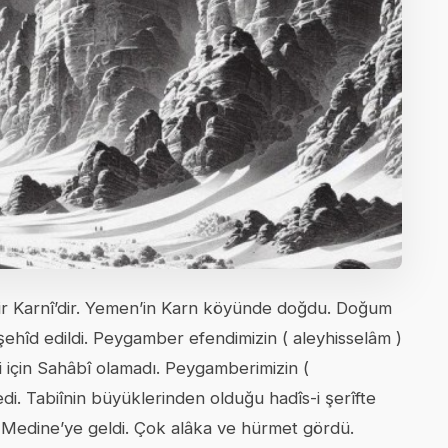
mir Karnî’dir. Yemen’in Karn köyünde doğdu. Doğum
şehîd edildi. Peygamber efendimizin ( aleyhisselâm )
 için Sahâbî olamadı. Peygamberimizin (
i. Tabiînin büyüklerinden olduğu hadîs-i şerîfte
ında Medine’ye geldi. Çok alâka ve hürmet gördü.