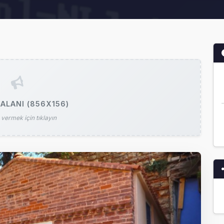
ALANI (856X156)
vermek için tıklayın