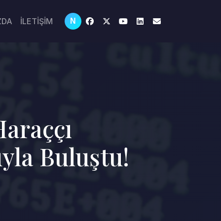
ZDA
İLETİŞİM
N
Haraççı
yla Buluştu!