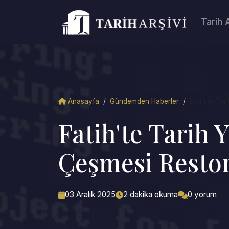
Tarih 
Anasayfa
/
Gündemden Haberler
/
Fatih'te Tar
Fatih'te Tarih 
Çeşmesi Restor
03 Aralık 2025
2 dakika okuma
0 yorum