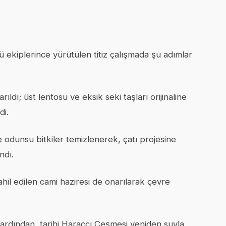
 ekiplerince yürütülen titiz çalışmada şu adımlar
ı; üst lentosu ve eksik seki taşları orijinaline
di.
odunsu bitkiler temizlenerek, çatı projesine
ndı.
il edilen cami haziresi de onarılarak çevre
ardından, tarihi Haraççı Çeşmesi yeniden suyla