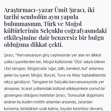
Araştırmacı-yazar Ümit Şıracı, iki
tarihi sembolün aynı yapıda
bulunmasının, Türk ve Moğol
kültürlerinin Selçuklu coğrafyasındaki
etkileşimine dair benzersiz bir bulgu
olduğuna dikkat çekti.
Şıracı, "Kervansarayın giriş cephesinde yer alan en dikkat
çekici işaretlerden biri, Moğol kültüründe ‘Ölzii’ adıyla bilinen
Ulzii tamgası. Moğolcada ‘uğur, talih, bereket, kut’ anlamına
gelen bu işaret; Moğol, Buryat, Tuva ve Altay topluluklarında
sıkça görülüyor. Tamganın bir Selçuklu kervansarayında yer
almasının, ticaret yollarındaki kültürel etkileşimlerin somut bir
göstergesi olduğunu hatırlatan Şıracı, ‘Sonsuzluk düğümünü
andıran bu kadim motifin anlamları arasında, zarardan
korunma, kötülükten uzak kalma, hayatın kesintisiz devamı,