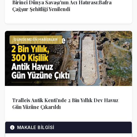
Birinci Dünya Savaşı'nın Acı Hatırası:Bafra
Çağşur Şehitliği Yenilendi
GÜNDEMDEN HABERLER
Tralleis Antik Kenti’nde 2 Bin Yıllık Dev Havuz
Gün Yüzüne Çıkarıldı
MAKALE BİLGİSİ