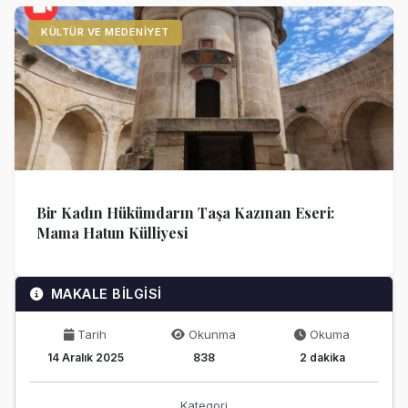
KÜLTÜR VE MEDENIYET
Bir Kadın Hükümdarın Taşa Kazınan Eseri:
Mama Hatun Külliyesi
MAKALE BİLGİSİ
Tarih
Okunma
Okuma
14 Aralık 2025
838
2 dakika
Kategori