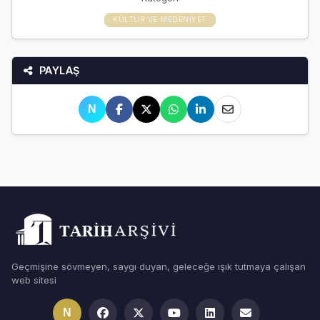
KÜLTÜR VE MEDENIYET
PAYLAŞ
N
Geçmişine sövmeyen, saygı duyan, geleceğe ışık tutmaya çalışan
web sitesi
N