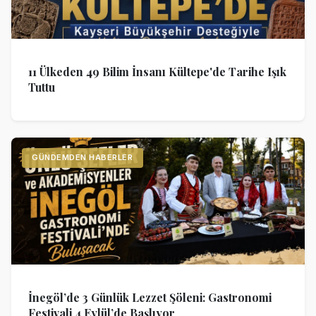
11 Ülkeden 49 Bilim İnsanı Kültepe'de Tarihe Işık
Tuttu
GÜNDEMDEN HABERLER
İnegöl’de 3 Günlük Lezzet Şöleni: Gastronomi
Festivali 4 Eylül’de Başlıyor