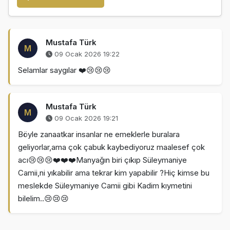
Mustafa Türk
M
09 Ocak 2026 19:22
Selamlar saygılar ❤️😢😢😢
Mustafa Türk
M
09 Ocak 2026 19:21
Böyle zanaatkar insanlar ne emeklerle buralara
geliyorlar,ama çok çabuk kaybediyoruz maalesef çok
acı😢😢😢❤️❤️❤️Manyağın biri çıkıp Süleymaniye
Camii,ni yıkabilir ama tekrar kim yapabilir ?Hiç kimse bu
meslekde Süleymaniye Camii gibi Kadim kıymetini
bilelim..😢😢😢