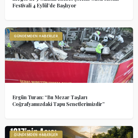
Festivali 4 Eylül’de Başlıyor
GÜNDEMDEN HABERLER
Ergün Turan: “Bu Mezar Taşları
Coğrafyamızdaki Tapu Senetlerimizdir”
GÜNDEMDEN HABERLER