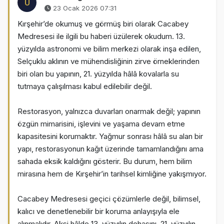
Ü
23 Ocak 2026 07:31
Kırşehir’de okumuş ve görmüş biri olarak Cacabey
Medresesi ile ilgili bu haberi üzülerek okudum. 13.
yüzyılda astronomi ve bilim merkezi olarak inşa edilen,
Selçuklu aklının ve mühendisliğinin zirve örneklerinden
biri olan bu yapının, 21. yüzyılda hâlâ kovalarla su
tutmaya çalışılması kabul edilebilir değil.
Restorasyon, yalnızca duvarları onarmak değil; yapının
özgün mimarisini, işlevini ve yaşama devam etme
kapasitesini korumaktır. Yağmur sonrası hâlâ su alan bir
yapı, restorasyonun kağıt üzerinde tamamlandığını ama
sahada eksik kaldığını gösterir. Bu durum, hem bilim
mirasına hem de Kırşehir’in tarihsel kimliğine yakışmıyor.
Cacabey Medresesi geçici çözümlerle değil, bilimsel,
kalıcı ve denetlenebilir bir koruma anlayışıyla ele
alınmalıdır. Aksi hâlde 13. yüzyılın dehasını, 21. yüzyılın