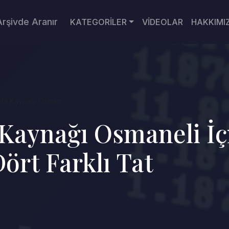
Arşivde Aranır
KATEGORİLER
VİDEOLAR
HAKKIMI
Şifa Kaynağı Osman...
a Kaynağı Osmaneli İ
ört Farklı Tat