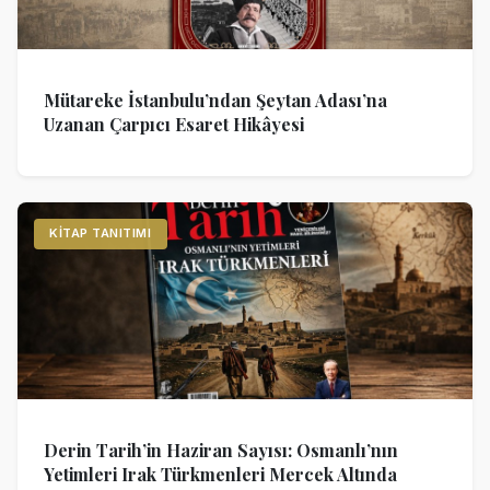
Mütareke İstanbulu’ndan Şeytan Adası’na
Uzanan Çarpıcı Esaret Hikâyesi
KITAP TANITIMI
Derin Tarih’in Haziran Sayısı: Osmanlı’nın
Yetimleri Irak Türkmenleri Mercek Altında