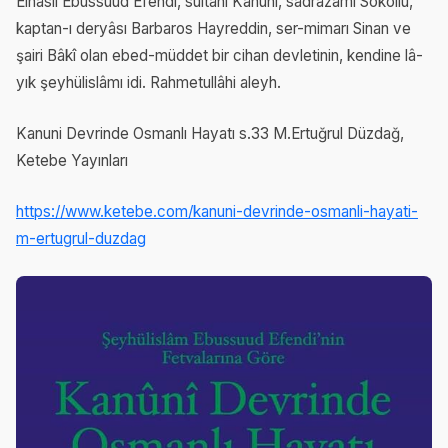
Elhâsıl Ebussuud Efendi, sultânı Kanûnî, sadrazamı Sokollu,
kaptan-ı deryâsı Barbaros Hayreddin, ser-mimarı Sinan ve
şairi Bâkî olan ebed-müddet bir cihan devletinin, kendine lâ-
yık şeyhülislâmı idi. Rahmetullâhi aleyh.
Kanuni Devrinde Osmanlı Hayatı s.33 M.Ertuğrul Düzdağ,
Ketebe Yayınları
https://www.ketebe.com/kanuni-devrinde-osmanli-hayati-
m-ertugrul-duzdag