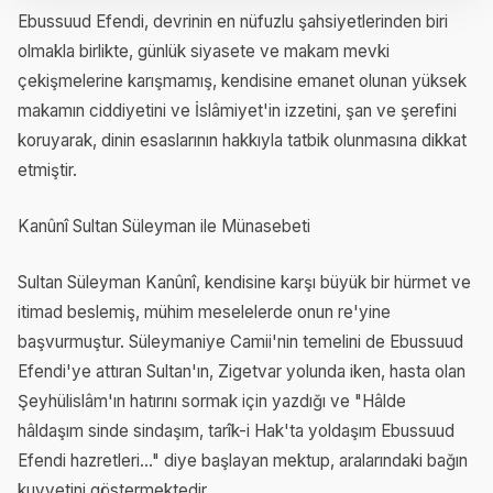
Ebussuud Efendi, devrinin en nüfuzlu şahsiyetlerinden biri
olmakla birlikte, günlük siyasete ve makam mevki
çekişmelerine karışmamış, kendisine emanet olunan yüksek
makamın ciddiyetini ve İslâmiyet'in izzetini, şan ve şerefini
koruyarak, dinin esaslarının hakkıyla tatbik olunmasına dikkat
etmiştir.
Kanûnî Sultan Süleyman ile Münasebeti
Sultan Süleyman Kanûnî, kendisine karşı büyük bir hürmet ve
itimad beslemiş, mühim meselelerde onun re'yine
başvurmuştur. Süleymaniye Camii'nin temelini de Ebussuud
Efendi'ye attıran Sultan'ın, Zigetvar yolunda iken, hasta olan
Şeyhülislâm'ın hatırını sormak için yazdığı ve "Hâlde
hâldaşım sinde sindaşım, tarîk-i Hak'ta yoldaşım Ebussuud
Efendi hazretleri..." diye başlayan mektup, aralarındaki bağın
kuvvetini göstermektedir.