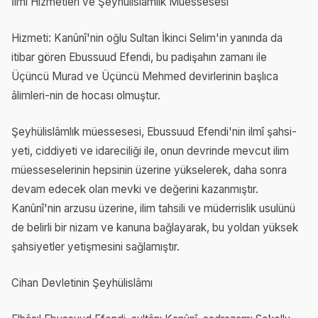
İlmi Hizmetleri ve Şeyhülislâmlık Müessesesi
Hizmeti: Kanûnî'nin oğlu Sultan İkinci Selim'in yanında da
itibar gören Ebussuud Efendi, bu padişahın zamanı ile
Üçüncü Murad ve Üçüncü Mehmed devirlerinin başlıca
âlimleri-nin de hocası olmuştur.
Şeyhülislâmlık müessesesi, Ebussuud Efendi'nin ilmî şahsi-
yeti, ciddiyeti ve idareciliği ile, onun devrinde mevcut ilim
müesseselerinin hepsinin üzerine yükselerek, daha sonra
devam edecek olan mevki ve değerini kazanmıştır.
Kanûnî'nin arzusu üzerine, ilim tahsili ve müderrislik usulünü
de belirli bir nizam ve kanuna bağlayarak, bu yoldan yüksek
şahsiyetler yetişmesini sağlamıştır.
Cihan Devletinin Şeyhülislâmı