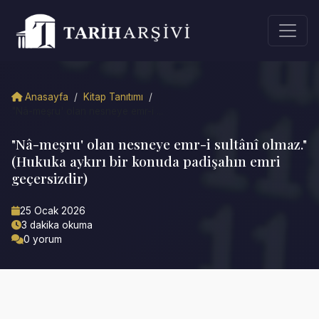
Anasayfa
/
Kitap Tanıtımı
/
"Nâ-meşru' olan nesneye emr-i ...
"Nâ-meşru' olan nesneye emr-i sultânî olmaz."
(Hukuka aykırı bir konuda padişahın emri
geçersizdir)
25 Ocak 2026
3 dakika okuma
0 yorum