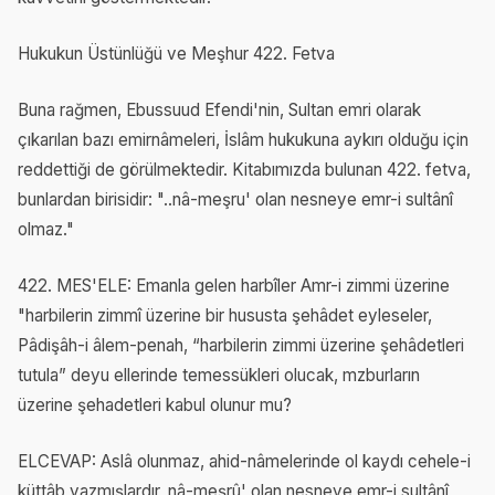
Hukukun Üstünlüğü ve Meşhur 422. Fetva
Buna rağmen, Ebussuud Efendi'nin, Sultan emri olarak
çıkarılan bazı emirnâmeleri, İslâm hukukuna aykırı olduğu için
reddettiği de görülmektedir. Kitabımızda bulunan 422. fetva,
bunlardan birisidir: "..nâ-meşru' olan nesneye emr-i sultânî
olmaz."
422. MES'ELE: Emanla gelen harbîler Amr-i zimmi üzerine
"harbilerin zimmî üzerine bir hususta şehâdet eyleseler,
Pâdişâh-i âlem-penah, “harbilerin zimmi üzerine şehâdetleri
tutula” deyu ellerinde temessükleri olucak, mzburların
üzerine şehadetleri kabul olunur mu?
ELCEVAP: Aslâ olunmaz, ahid-nâmelerinde ol kaydı cehele-i
küttâb yazmışlardır, nâ-meşrû' olan nesneye emr-i sultânî