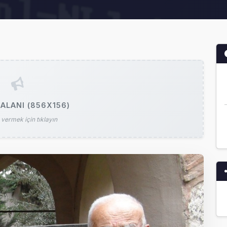
ALANI (856X156)
vermek için tıklayın