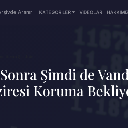
Arşivde Aranır
KATEGORİLER
VİDEOLAR
HAKKIMI
en Sonra Şimdi de ...
Sonra Şimdi de Vanda
iresi Koruma Bekliy