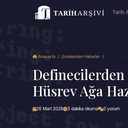
Tarih 
Anasayfa
/
Gündemden Haberler
/
Definecilerd
Definecilerden 
Hüsrev Ağa Haz
26 Mart 2026
3 dakika okuma
0 yorum