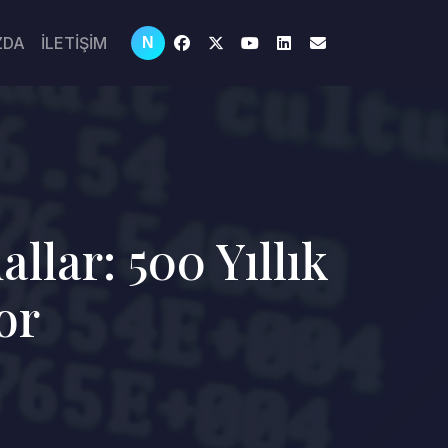
ZDA
İLETİŞİM
N
llar: 500 Yıllık
or