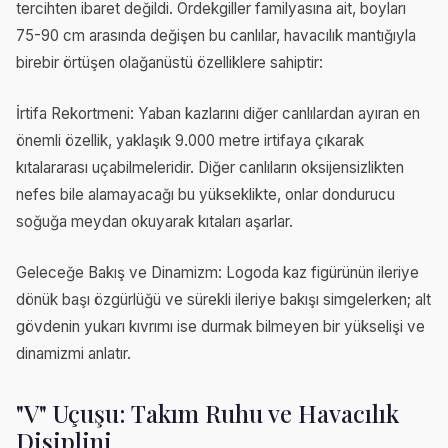
tercihten ibaret değildi. Ördekgiller familyasına ait, boyları
75-90 cm arasında değişen bu canlılar, havacılık mantığıyla
birebir örtüşen olağanüstü özelliklere sahiptir:
İrtifa Rekortmeni: Yaban kazlarını diğer canlılardan ayıran en
önemli özellik, yaklaşık 9.000 metre irtifaya çıkarak
kıtalararası uçabilmeleridir. Diğer canlıların oksijensizlikten
nefes bile alamayacağı bu yükseklikte, onlar dondurucu
soğuğa meydan okuyarak kıtaları aşarlar.
Geleceğe Bakış ve Dinamizm: Logoda kaz figürünün ileriye
dönük başı özgürlüğü ve sürekli ileriye bakışı simgelerken; alt
gövdenin yukarı kıvrımı ise durmak bilmeyen bir yükselişi ve
dinamizmi anlatır.
"V" Uçuşu: Takım Ruhu ve Havacılık
Disiplini