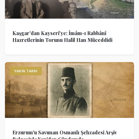
Kaşgar'dan Kayseri'ye: İmâm-ı Rabbânî
Hazretlerinin Torunu Halil Han Müceddidi
YAKIN TARIH
Erzurum'u Savunan Osmanlı Şehzadesi Arşiv