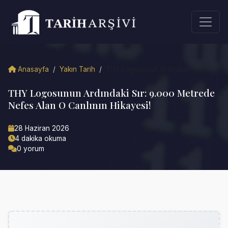
Anasayfa
/
Yakın Tarih
/
THY Logosunun Ardındaki Sır: 9...
THY Logosunun Ardındaki Sır: 9.000 Metrede
Nefes Alan O Canlının Hikayesi!
28 Haziran 2026
4 dakika okuma
0 yorum