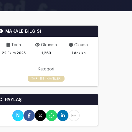
MAKALE BİLGİSİ
Tarih
Okunma
Okuma
22 Ekim 2025
1,263
1 dakika
Kategori
TARIHÎ HIKÂYELER
PAYLAŞ
N