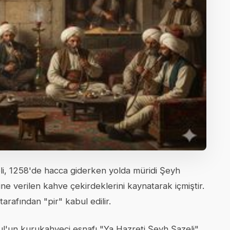
eli, 1258'de hacca giderken yolda müridi Şeyh
ne verilen kahve çekirdeklerini kaynatarak içmiştir.
arafından "pir" kabul edilir.
l'un kurukahveci esnafı "Ya Hazreti Şeyh Şazeli"