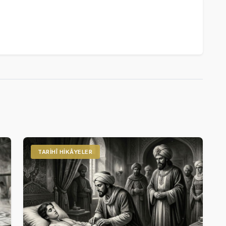
TARIHÎ HIKÂYELER