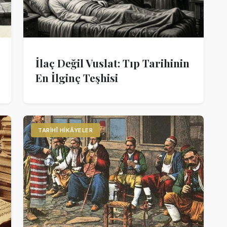
İlaç Değil Vuslat: Tıp Tarihinin
En İlginç Teşhisi
TARIHÎ HIKÂYELER