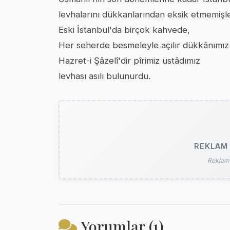
levhalarını dükkanlarından eksik etmemişle
Eski İstanbul'da birçok kahvede,
Her seherde besmeleyle açılır dükkânımız
Hazret-i Şâzelî'dir pîrimiz üstâdımız
levhası asılı bulunurdu.
REKLAM 
Reklam 
Yorumlar (1)