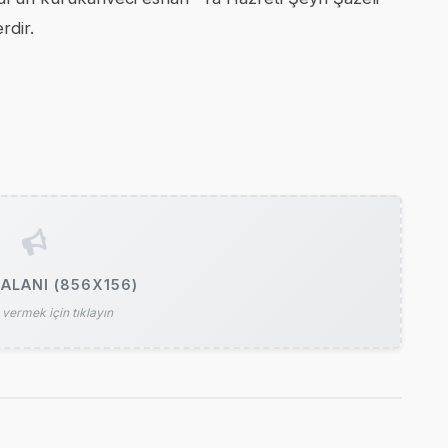
rdir.
ALANI (856X156)
vermek için tıklayın