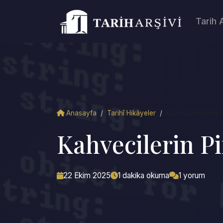
Tarih 
Anasayfa
/
Tarihî Hikâyeler
/
Kahvecilerin Piri
Kahvecilerin Pi
22 Ekim 2025
1 dakika okuma
1 yorum