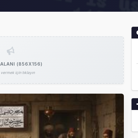
ALANI (856X156)
vermek için tıklayın