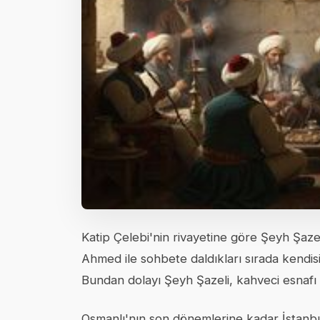
Katip Çelebi'nin rivayetine göre Şeyh Şaz
Ahmed ile sohbete daldıkları sırada kendisi
Bundan dolayı Şeyh Şazeli, kahveci esnafı t
Osmanlı'nın son dönemlerine kadar İstanbu