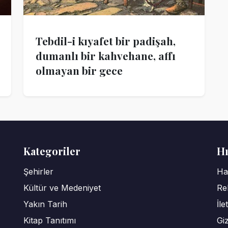
Tebdil-i kıyafet bir padişah,
dumanlı bir kahvehane, affı
olmayan bir gece
Kategoriler
Hı
Şehirler
Ha
Kültür ve Medeniyet
Re
Yakın Tarih
İle
Kitap Tanıtımı
Giz