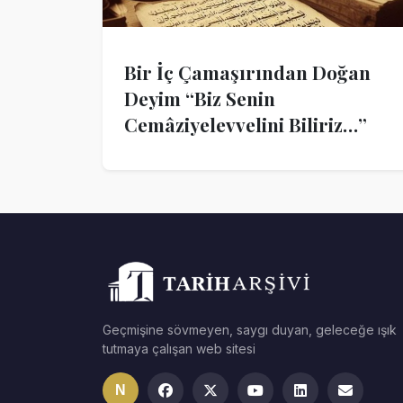
Bir İç Çamaşırından Doğan
Deyim “Biz Senin
Cemâziyelevvelini Biliriz…”
Geçmişine sövmeyen, saygı duyan, geleceğe ışık
tutmaya çalışan web sitesi
N