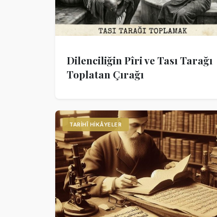
Dilenciliğin Pîri ve Tası Tarağı
Toplatan Çırağı
TARIHÎ HIKÂYELER