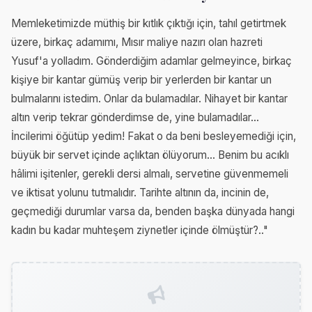
Memleketimizde müthiş bir kıtlık çıktığı için, tahıl getirtmek
üzere, birkaç adamımı, Mısır maliye nazırı olan hazreti
Yusuf'a yolladım. Gönderdiğim adamlar gelmeyince, birkaç
kişiye bir kantar gümüş verip bir yerlerden bir kantar un
bulmalarını istedim. Onlar da bulamadılar. Nihayet bir kantar
altın verip tekrar gönderdimse de, yine bulamadılar...
İncilerimi öğütüp yedim! Fakat o da beni besleyemediği için,
büyük bir servet içinde açlıktan ölüyorum... Benim bu acıklı
hâlimi işitenler, gerekli dersi almalı, servetine güvenmemeli
ve iktisat yolunu tutmalıdır. Tarihte altının da, incinin de,
geçmediği durumlar varsa da, benden başka dünyada hangi
kadın bu kadar muhteşem ziynetler içinde ölmüştür?.."