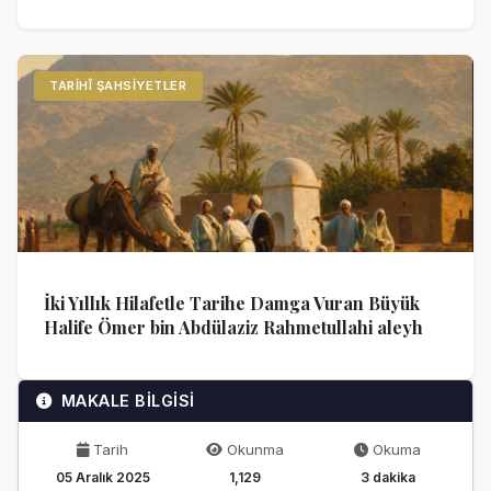
TARIHÎ ŞAHSIYETLER
İki Yıllık Hilafetle Tarihe Damga Vuran Büyük
Halife Ömer bin Abdülaziz Rahmetullahi aleyh
MAKALE BİLGİSİ
Tarih
Okunma
Okuma
05 Aralık 2025
1,129
3 dakika