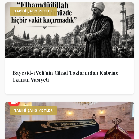
TARIHÎ ŞAHSIYETLER
Bayezid-i Veli'nin Cihad Tozlarından Kabrine
Uzanan Vasiyeti
TARIHÎ ŞAHSIYETLER