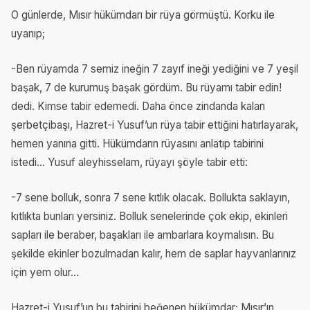
O günlerde, Mısır hükümdarı bir rüya görmüştü. Korku ile
uyanıp;
-Ben rüyamda 7 semiz ineğin 7 zayıf ineği yediğini ve 7 yeşil
başak, 7 de kurumuş başak gördüm. Bu rüyamı tabir edin!
dedi. Kimse tabir edemedi. Daha önce zindanda kalan
şerbetçibaşı, Hazret-i Yusuf’un rüya tabir ettiğini hatırlayarak,
hemen yanına gitti. Hükümdarın rüyasını anlatıp tabirini
istedi... Yusuf aleyhisselam, rüyayı şöyle tabir etti:
-7 sene bolluk, sonra 7 sene kıtlık olacak. Bollukta saklayın,
kıtlıkta bunları yersiniz. Bolluk senelerinde çok ekip, ekinleri
sapları ile beraber, başakları ile ambarlara koymalısın. Bu
şekilde ekinler bozulmadan kalır, hem de saplar hayvanlarınız
için yem olur...
Hazret-i Yusuf’un bu tabirini beğenen hükümdar; Mısır’ın