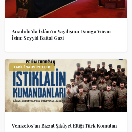
Anadolu’da İslâm’ın Yayılışına Damga Vuran
İsim: Seyyid Battal Gazi
TARIHÎ ŞAHSIYETLER
Venizelos'un Bizzat Şikâyet Ettiği Türk Komutan